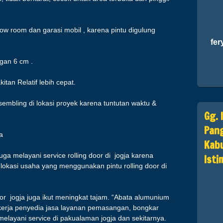
w room dan garasi mobil , karena pintu digulung
fery
ngan 6 cm .
tan Relatif lebih cepat.
embling di lokasi proyek karena tuntutan waktu &
Gg. 
Pang
a
Kabu
juga melayani service rolling door di jogja karena
Ist
okasi usaha yang menggunakan pintu rolling door di
oor jogja juga ikut meningkat tajam. “Abata alumunium
ekerja penyedia jasa layanan pemasangan, bongkar
 melayani service di pakualaman jogja dan sekitarnya.