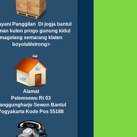
yani Panggilan Di jogja bantul
man kulon progo gunung kidul
magelang semarang klaten
boyolali/strong>
Alamat
Pelemsewu Rt 03
anggungharjo Sewon Bantul
Yogyakarta Kode Pos 55188