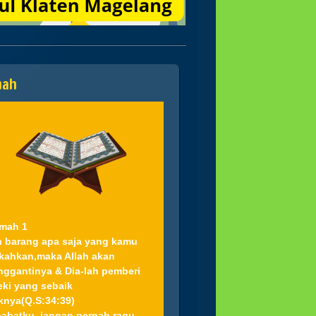
mah
mah 1
 barang apa saja yang kamu
kahkan,maka Allah akan
ggantinya & Dia-lah pemberi
eki yang sebaik
knya(Q.S:34:39)
abatku..jangan pernah ragu