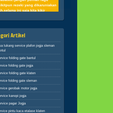
ikitpun rezeki yang dikaruniakan
ah,selama ini saja kita kikir
un Allah tetap memberi rizki
ada kita apalagi kita gemar
ekah,niscaya pasti akan terjamin
up kita
gori Artikel
mah 2
sa tukang service plafon jogja sleman
 barang siapa berpaling dari
ntul
ingatan-Ku maka baginya
rvice folding gate bantul
ghidupan yang
pit(Q.S.20:124)
rvice folding gate jogja
abatku..dosa-dosalah yang
rvice folding gate klaten
yempitkan hati, mari perbaiki
i dan memohon ampun atas
rvice folding gate sleman
a-dosa kita kepada Allah
rvice gerobak motor jogja
mah 3
rvice kanopi jogja
a engkau berbuat baik,berarti
rvice pagar Jogja
buat baik untuk dirimu sendiri
rvice pintu kaca etalase klaten
 jika engkau berbuat buruk maka