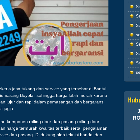
per
Se
sen
Se
ata
sal
Se
kar
se
kem
hik
Se
Se
Apa
Se
sho
dim
se
All
ban
erja jasa tukang dan service yang tersebar di Bantul
(Q.
emarang Boyolali sehingga harga lebih murah karena
Sah
Hub
an,jujur dan rapi dalam pemasangan dan bergaransi
ber
i jogja
ilm
eku
RO
dan komponen rolling door dan pasang rolling door
Ins
ngan harga termurah kwalitas terbaik serta pengalaman
vice dan pasang Di dukung oleh teknisi handal dan