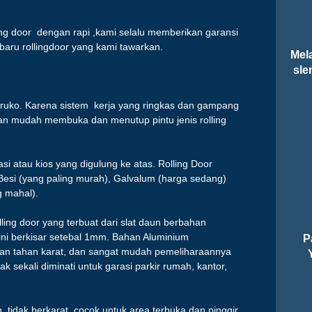
ing door dengan rapi ,kami selalu memberikan garansi
 baru rollingdoor yang kami tawarkan.
Mela
sle
 ruko. Karena sistem kerja yang ringkas dan gampang
n mudah membuka dan menutup pintu jenis rolling
si atau kios yang digulung ke atas. Rolling Door
Besi (yang paling murah), Galvalum (harga sedang)
g mahal).
ling door yang terbuat dari slat daun berbahan
 ini berkisar setebal 1mm. Bahan Aluminium
P
an tahan karat, dan sangat mudah pemeliharaannya
 sekali diminati untuk garasi parkir rumah, kantor,
, tidak berkarat, cocok untuk area terbuka dan pinggir