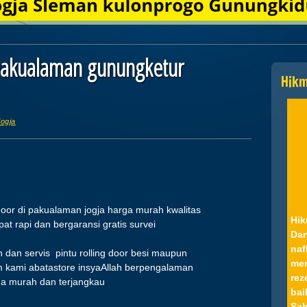
i pakualaman gunungketur
Hik
jogja
door di pakualaman jogja harga murah kwalitas
Hik
t rapi dan bergaransi gratis survei
Dan
naf
dan servis pintu rolling door besi maupun
men
 kami abatastore insyaAllah berpengalaman
rez
rga murah dan terjangkau
bai
Sah