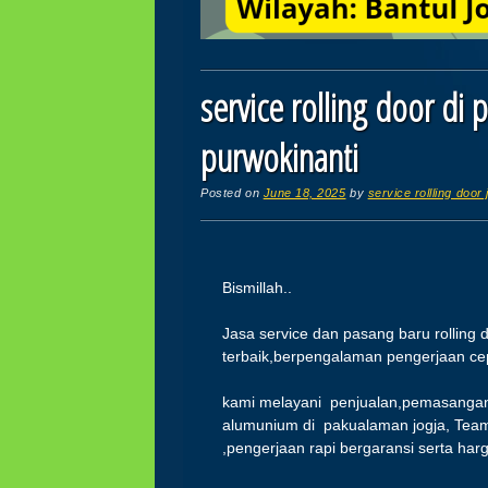
service rolling door d
purwokinanti
Posted on
June 18, 2025
by
service rollling door 
Bismillah..
Jasa service dan pasang baru rolling 
terbaik,berpengalaman pengerjaan cepa
kami melayani penjualan,pemasangan 
alumunium di pakualaman jogja, Team
,pengerjaan rapi bergaransi serta ha