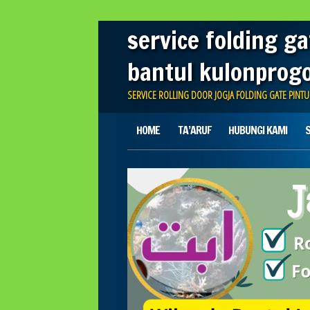
service folding ga
bantul kulonprog
SERVICE ROLLING DOOR JOGJA FOLDING GATE PINT
Main menu
Skip
HOME
TA’ARUF
HUBUNGI KAMI
S
to
content