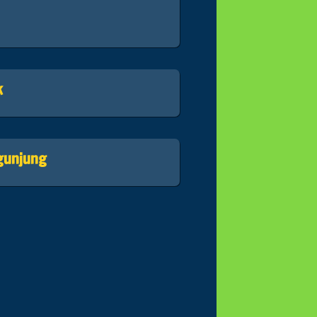
k
gunjung