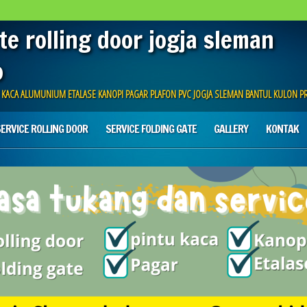
te rolling door jogja sleman
o
U KACA ALUMUNIUM ETALASE KANOPI PAGAR PLAFON PVC JOGJA SLEMAN BANTUL KULON 
ERVICE ROLLING DOOR
SERVICE FOLDING GATE
GALLERY
KONTAK