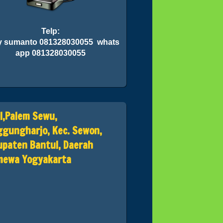
Telp:
 sumanto 081328030055 whats
app 081328030055
II,Palem Sewu,
gungharjo, Kec. Sewon,
paten Bantul, Daerah
imewa Yogyakarta