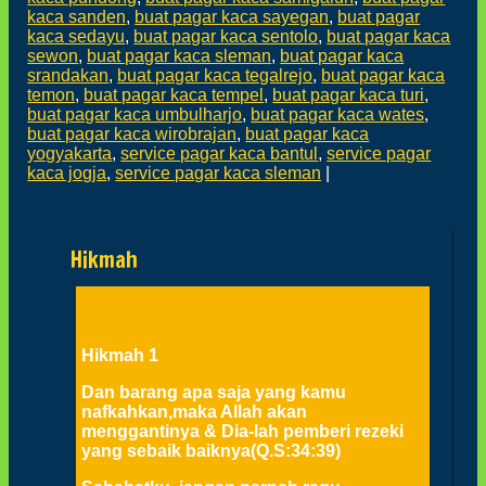
kaca sanden
,
buat pagar kaca sayegan
,
buat pagar
kaca sedayu
,
buat pagar kaca sentolo
,
buat pagar kaca
sewon
,
buat pagar kaca sleman
,
buat pagar kaca
srandakan
,
buat pagar kaca tegalrejo
,
buat pagar kaca
temon
,
buat pagar kaca tempel
,
buat pagar kaca turi
,
buat pagar kaca umbulharjo
,
buat pagar kaca wates
,
buat pagar kaca wirobrajan
,
buat pagar kaca
yogyakarta
,
service pagar kaca bantul
,
service pagar
kaca jogja
,
service pagar kaca sleman
|
Hikmah
Post navigation
Hikmah 1
Dan barang apa saja yang kamu
nafkahkan,maka Allah akan
menggantinya & Dia-lah pemberi rezeki
yang sebaik baiknya(Q.S:34:39)