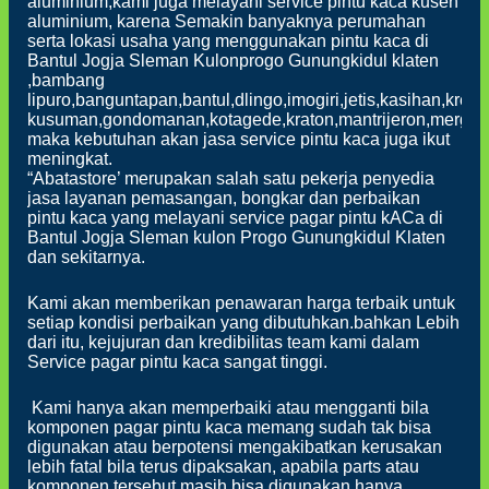
aluminium,kami juga melayani service pintu kaca kusen
aluminium, karena Semakin banyaknya perumahan
serta lokasi usaha yang menggunakan pintu kaca di
Bantul Jogja Sleman Kulonprogo Gunungkidul klaten
,bambang
lipuro,banguntapan,bantul,dlingo,imogiri,jetis,kasihan,k
kusuman,gondomanan,kotagede,kraton,mantrijeron,mergang
maka kebutuhan akan jasa service pintu kaca juga ikut
meningkat.
“Abatastore’ merupakan salah satu pekerja penyedia
jasa layanan pemasangan, bongkar dan perbaikan
pintu kaca yang melayani service pagar pintu kACa di
Bantul Jogja Sleman kulon Progo Gunungkidul Klaten
dan sekitarnya.
Kami akan memberikan penawaran harga terbaik untuk
setiap kondisi perbaikan yang dibutuhkan.bahkan Lebih
dari itu, kejujuran dan kredibilitas team kami dalam
Service pagar pintu kaca sangat tinggi.
Kami hanya akan memperbaiki atau mengganti bila
komponen pagar pintu kaca memang sudah tak bisa
digunakan atau berpotensi mengakibatkan kerusakan
lebih fatal bila terus dipaksakan, apabila parts atau
komponen tersebut masih bisa digunakan hanya