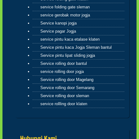
itu untuk dirimu sendiri(Q.S.17:7) tiada
service folding gate sleman
yang tertukar atau meleset jangan pernah
salahkan keadaan atau orang lain karena
service gerobak motor jogja
semua perbuatan kita pasti kembali
Service kanopi jogja
kepada diri kita sendiri
Service pagar Jogja
hikmah 4
service pintu kaca etalase klaten
Service pintu kaca Jogja Sleman bantul
Service pintu lipat sliding jogja
Apabila telah ditunaikan sholat,maka
bertebaranlah kamu dimuka bumi dan
Service rolling door bantul
carilah karunia Allah dan ingatlah allah
service rolling door jogja
banyak-banyak agar kamu beruntung
(Q.S.62:10)
Service rolling door Magelang
Service rolling door Semarang
Sahabatku..karunia Allah tak hanya
berbentuk uang,bisa
Service rolling door sleman
ilmu,hikmah,kesehatan,silaturahmi,kekuatan
service rollling door klaten
iman dan lain-lain. Insyaallah semua jadi
ibadah
Hubungi Kami