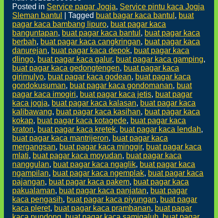
Posted in
Service pagar Jogja
,
Service pintu kaca Jogja
Sleman bantul
|
Tagged
buat bagar kaca bantul
,
buat
pagar kaca bambang lipuro
,
buat pagar kaca
banguntapan
,
buat pagar kaca bantul
,
buat pagar kaca
berbah
,
buat pagar kaca cangkringan
,
buat pagar kaca
danurejan
,
buat pagar kaca depok
,
buat pagar kaca
dlingo
,
buat pagar kaca galur
,
buat pagar kaca gamping
,
buat pagar kaca gedongtengen
,
buat pagar kaca
girimulyo
,
buat pagar kaca godean
,
buat pagar kaca
gondokusuman
,
buat pagar kaca gondomanan
,
buat
pagar kaca imogiri
,
buat pagar kaca jetis
,
buat pagar
kaca jogja
,
buat pagar kaca kalasan
,
buat pagar kaca
kalibawang
,
buat pagar kaca kasihan
,
buat pagar kaca
kokap
,
buat pagar kaca kotagede
,
buat pagar kaca
kraton
,
buat pagar kaca kretek
,
buat pagar kaca lendah
,
buat pagar kaca mantrijeron
,
buat pagar kaca
mergangsan
,
buat pagar kaca minggir
,
buat pagar kaca
mlati
,
buat pagar kaca moyudan
,
buat pagar kaca
nanggulan
,
buat pagar kaca ngaglik
,
buat pagar kaca
ngampilan
,
buat pagar kaca ngemplak
,
buat pagar kaca
pajangan
,
buat pagar kaca pakem
,
buat pagar kaca
pakualaman
,
buat pagar kaca panjatan
,
buat pagar
kaca pengasih
,
buat pagar kaca piyungan
,
buat pagar
kaca pleret
,
buat pagar kaca prambanan
,
buat pagar
kaca pundong
,
buat pagar kaca samigaluh
,
buat pagar