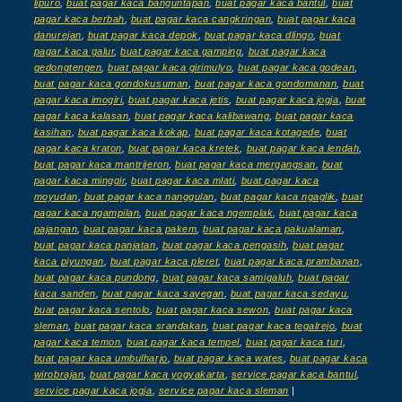
lipuro
,
buat pagar kaca banguntapan
,
buat pagar kaca bantul
,
buat
pagar kaca berbah
,
buat pagar kaca cangkringan
,
buat pagar kaca
danurejan
,
buat pagar kaca depok
,
buat pagar kaca dlingo
,
buat
pagar kaca galur
,
buat pagar kaca gamping
,
buat pagar kaca
gedongtengen
,
buat pagar kaca girimulyo
,
buat pagar kaca godean
,
buat pagar kaca gondokusuman
,
buat pagar kaca gondomanan
,
buat
pagar kaca imogiri
,
buat pagar kaca jetis
,
buat pagar kaca jogja
,
buat
pagar kaca kalasan
,
buat pagar kaca kalibawang
,
buat pagar kaca
kasihan
,
buat pagar kaca kokap
,
buat pagar kaca kotagede
,
buat
pagar kaca kraton
,
buat pagar kaca kretek
,
buat pagar kaca lendah
,
buat pagar kaca mantrijeron
,
buat pagar kaca mergangsan
,
buat
pagar kaca minggir
,
buat pagar kaca mlati
,
buat pagar kaca
moyudan
,
buat pagar kaca nanggulan
,
buat pagar kaca ngaglik
,
buat
pagar kaca ngampilan
,
buat pagar kaca ngemplak
,
buat pagar kaca
pajangan
,
buat pagar kaca pakem
,
buat pagar kaca pakualaman
,
buat pagar kaca panjatan
,
buat pagar kaca pengasih
,
buat pagar
kaca piyungan
,
buat pagar kaca pleret
,
buat pagar kaca prambanan
,
buat pagar kaca pundong
,
buat pagar kaca samigaluh
,
buat pagar
kaca sanden
,
buat pagar kaca sayegan
,
buat pagar kaca sedayu
,
buat pagar kaca sentolo
,
buat pagar kaca sewon
,
buat pagar kaca
sleman
,
buat pagar kaca srandakan
,
buat pagar kaca tegalrejo
,
buat
pagar kaca temon
,
buat pagar kaca tempel
,
buat pagar kaca turi
,
buat pagar kaca umbulharjo
,
buat pagar kaca wates
,
buat pagar kaca
wirobrajan
,
buat pagar kaca yogyakarta
,
service pagar kaca bantul
,
service pagar kaca jogja
,
service pagar kaca sleman
|