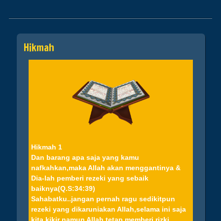
Post navigation
Hikmah
Hikmah 1
Dan barang apa saja yang kamu
nafkahkan,maka Allah akan menggantinya &
Dia-lah pemberi rezeki yang sebaik
baiknya(Q.S:34:39)
Sahabatku..jangan pernah ragu sedikitpun
rezeki yang dikaruniakan Allah,selama ini saja
kita kikir namun Allah tetap memberi rizki