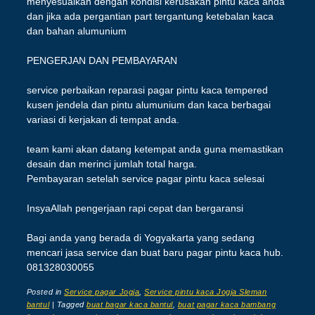
menyesuaikan dengan kondisi kerusakan pintu kaca anda
dan jika ada pergantian part tergantung ketebalan kaca
dan bahan alumunium
PENGERJAN DAN PEMBAYARAN
service perbaikan reparasi pagar pintu kaca tempered
kusen jendela dan pintu alumunium dan kaca berbagai
variasi di kerjakan di tempat anda.
team kami akan datang ketempat anda guna memastikan
desain dan merinci jumlah total harga.
Pembayaran setelah service pagar pintu kaca selesai
InsyaAllah pengerjaan rapi cepat dan bergaransi
Bagi anda yang berada di Yogyakarta yang sedang
mencari jasa service dan buat baru pagar pintu kaca hub.
081328030055
Posted in
Service pagar Jogja
,
Service pintu kaca Jogja Sleman
bantul
|
Tagged
buat bagar kaca bantul
,
buat pagar kaca bambang