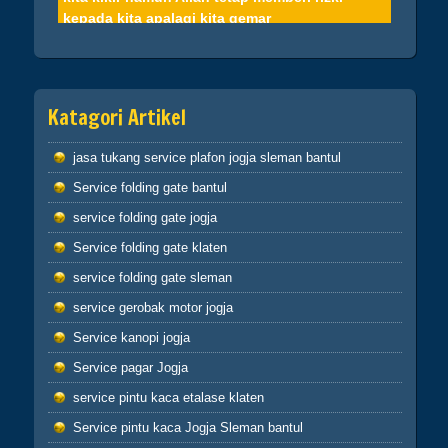
kepada kita apalagi kita gemar
sedekah,niscaya pasti akan terjamin hidup kita
Hikmah 2
Dan barang siapa berpaling dari peringatan-Ku
Katagori Artikel
maka baginya penghidupan yang
sempit(Q.S.20:124) sahabatku..dosa-dosalah
jasa tukang service plafon jogja sleman bantul
yang menyempitkan hati, mari perbaiki diri dan
memohon ampun atas dosa-dosa kita kepada
Service folding gate bantul
Allah
service folding gate jogja
Service folding gate klaten
Hikmah 3
jika engkau berbuat baik,berarti berbuat baik
service folding gate sleman
untuk dirimu sendiri dan jika engkau berbuat
service gerobak motor jogja
buruk maka perbuatan burukmu itu untuk
dirimu sendiri(Q.S.17:7) tiada yang tertukar
Service kanopi jogja
atau meleset jangan pernah salahkan keadaan
Service pagar Jogja
atau orang lain karena semua perbuatan kita
pasti kembali kepada diri kita sendiri
service pintu kaca etalase klaten
hikmah 4
Service pintu kaca Jogja Sleman bantul