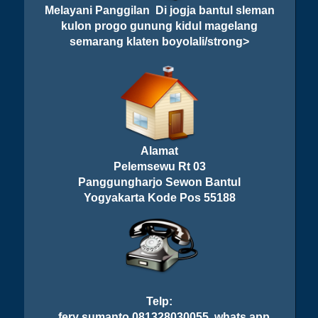
Melayani Panggilan Di jogja bantul sleman
kulon progo gunung kidul magelang
semarang klaten boyolali/strong>
Alamat
Pelemsewu Rt 03
Panggungharjo Sewon Bantul
Yogyakarta Kode Pos 55188
Telp:
fery sumanto 081328030055 whats app