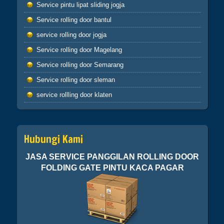
Service pintu lipat sliding jogja
Apabila telah ditunaikan sholat,maka
bertebaranlah kamu dimuka bumi dan carilah
Service rolling door bantul
karunia Allah dan ingatlah allah banyak-
service rolling door jogja
banyak agar kamu beruntung (Q.S.62:10)
Sahabatku..karunia Allah tak hanya berbentuk
Service rolling door Magelang
uang,bisa
Service rolling door Semarang
ilmu,hikmah,kesehatan,silaturahmi,kekuatan
iman dan lain-lain. Insyaallah semua jadi
Service rolling door sleman
ibadah
service rollling door klaten
Hubungi Kami
JASA SERVICE PANGGILAN ROLLING DOOR
FOLDING GATE PINTU KACA PAGAR