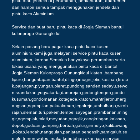
pintu atau jendela di perumahan, perkantoran, apartemen
dan hampir semua tampak menggunakan jendela dan
pintu kaca Aluminium.
Service dan buat baru pintu kaca di Jogja Sleman bantul
kulonprogo Gunungkidul
Selain pasang baru pagar kaca pintu kaca kusen
aluminium,kami juga melayani service pintu kaca kusen
aluminium, karena Semakin banyaknya perumahan serta
lokasi usaha yang menggunakan pintu kaca di Bantul
Jogja Sleman Kulonprogo Gunungkidul klaten ,bambang
lipuro,banguntapan,bantul,dlingo,imogiri,jetis,kasihan,krete
k,pajangan,piyungan,pleret,pundong,sanden,sedayu,sewo
n,srandakan,yogyakarta,danurejan,gedongtengen,gondo
kusuman,gondomanan,kotagede,kraton,mantrijeron,merg
angsan,ngampilan,pakualaman,tegalrejo,umbulharjo,wirob
rajan,sleman,turi,pakem,tempel,sayegan,prambanan,ming
gir,ngemplak,mlati,moyudan,ngaglik,cangkringan,kalasan,
depok,godean,gamping,berbah,galur,girimulyo,kalibawang
,kokap,lendah,nanggulan,panjatan,pengasih,samigaluh,se
ntolo,temon,wates, maka kebutuhan akan jasa service