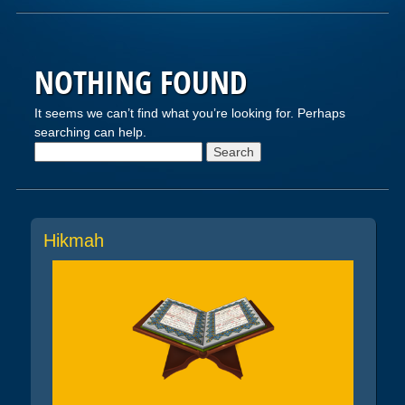
NOTHING FOUND
It seems we can’t find what you’re looking for. Perhaps
searching can help.
Search
for:
Hikmah