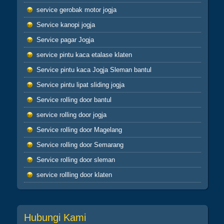
untuk dirimu sendiri dan jika engkau berbuat
service gerobak motor jogja
buruk maka perbuatan burukmu itu untuk
Service kanopi jogja
dirimu sendiri(Q.S.17:7) tiada yang tertukar
atau meleset jangan pernah salahkan keadaan
Service pagar Jogja
atau orang lain karena semua perbuatan kita
service pintu kaca etalase klaten
pasti kembali kepada diri kita sendiri
hikmah 4
Service pintu kaca Jogja Sleman bantul
Service pintu lipat sliding jogja
Apabila telah ditunaikan sholat,maka
bertebaranlah kamu dimuka bumi dan carilah
Service rolling door bantul
karunia Allah dan ingatlah allah banyak-
service rolling door jogja
banyak agar kamu beruntung (Q.S.62:10)
Service rolling door Magelang
Sahabatku..karunia Allah tak hanya berbentuk
uang,bisa
Service rolling door Semarang
ilmu,hikmah,kesehatan,silaturahmi,kekuatan
Service rolling door sleman
iman dan lain-lain. Insyaallah semua jadi
ibadah
service rollling door klaten
Hubungi Kami