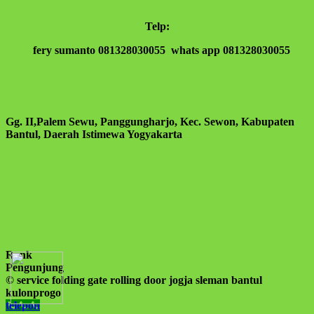
Telp:
fery sumanto 081328030055 whats app 081328030055
Gg. II,Palem Sewu, Panggungharjo, Kec. Sewon, Kabupaten
Bantul, Daerah Istimewa Yogyakarta
Rank
Pengunjung
© service folding gate rolling door jogja sleman bantul
kulonprogo
telepon