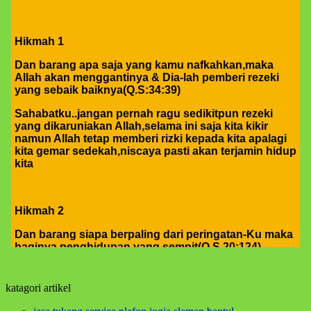
Hikmah 1
Dan barang apa saja yang kamu nafkahkan,maka
Allah akan menggantinya & Dia-lah pemberi rezeki
yang sebaik baiknya(Q.S:34:39)
Sahabatku..jangan pernah ragu sedikitpun rezeki
yang dikaruniakan Allah,selama ini saja kita kikir
namun Allah tetap memberi rizki kepada kita apalagi
kita gemar sedekah,niscaya pasti akan terjamin hidup
kita
Hikmah 2
Dan barang siapa berpaling dari peringatan-Ku maka
baginya penghidupan yang sempit(Q.S.20:124)
sahabatku..dosa-dosalah yang menyempitkan hati,
mari perbaiki diri dan memohon ampun atas dosa-
dosa kita kepada Allah
katagori artikel