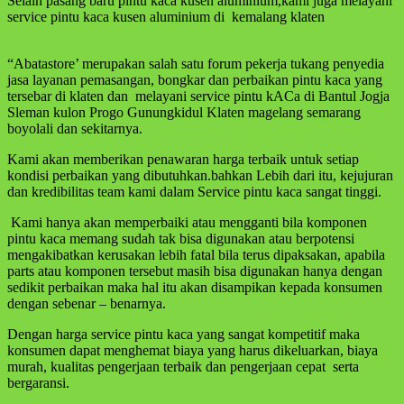
Selain pasang baru pintu kaca kusen aluminium,kami juga melayani
service pintu kaca kusen aluminium di kemalang klaten
“Abatastore’ merupakan salah satu forum pekerja tukang penyedia
jasa layanan pemasangan, bongkar dan perbaikan pintu kaca yang
tersebar di klaten dan melayani service pintu kACa di Bantul Jogja
Sleman kulon Progo Gunungkidul Klaten magelang semarang
boyolali dan sekitarnya.
Kami akan memberikan penawaran harga terbaik untuk setiap
kondisi perbaikan yang dibutuhkan.bahkan Lebih dari itu, kejujuran
dan kredibilitas team kami dalam Service pintu kaca sangat tinggi.
Kami hanya akan memperbaiki atau mengganti bila komponen
pintu kaca memang sudah tak bisa digunakan atau berpotensi
mengakibatkan kerusakan lebih fatal bila terus dipaksakan, apabila
parts atau komponen tersebut masih bisa digunakan hanya dengan
sedikit perbaikan maka hal itu akan disampikan kepada konsumen
dengan sebenar – benarnya.
Dengan harga service pintu kaca yang sangat kompetitif maka
konsumen dapat menghemat biaya yang harus dikeluarkan, biaya
murah, kualitas pengerjaan terbaik dan pengerjaan cepat serta
bergaransi.