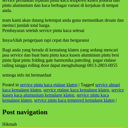
service perbaikan reparasi pintu kaca tempered kusen jendela dan
pintu alumunium dan kaca berbagai variasi di kerjakan di tempat
anda.
team kami akan datang ketempat anda guna memastikan desain dan
merinci jumlah total harga.
Pembayaran setelah service pintu kaca selesai
InsyaAllah pengerjaan rapi cepat dan bergaransi
Bagi anda yang berada di kemalang klaten yang sedang mencari
jasa service dan buat baru pintu kaca kusen aluminium pintu besi
pintu lipat pintu folding gate harmonika patroling pagar etalase
railing tangga rolling door dapat menghubungi 0813-2803-0055
semoga info ini bermanfaat
Posted in
service pintu kaca etalase klaten
|
Tagged
service almari
kaca kemalang klaten
,
service etalase kaca kemalang klaten
,
service
kusen kaca alumunium kemalang klaten
,
service pintu kaca
kemalang klaten
,
service pintu kaca tempered kemalang klaten
|
Post navigation
Hikmah