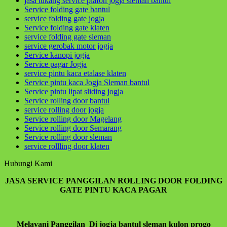
jasa tukang service plafon jogja sleman bantul
Service folding gate bantul
Hikmah 3
service folding gate jogja
Service folding gate klaten
jika engkau berbuat baik,berarti berbuat baik untuk
service folding gate sleman
dirimu sendiri dan jika engkau berbuat buruk maka
service gerobak motor jogja
perbuatan burukmu itu untuk dirimu sendiri(Q.S.17:7)
Service kanopi jogja
tiada yang tertukar atau meleset jangan pernah
Service pagar Jogja
salahkan keadaan atau orang lain karena semua
service pintu kaca etalase klaten
perbuatan kita pasti kembali kepada diri kita sendiri
Service pintu kaca Jogja Sleman bantul
Service pintu lipat sliding jogja
hikmah 4
Service rolling door bantul
service rolling door jogja
Service rolling door Magelang
Service rolling door Semarang
Apabila telah ditunaikan sholat,maka bertebaranlah
Service rolling door sleman
kamu dimuka bumi dan carilah karunia Allah dan
service rollling door klaten
ingatlah allah banyak-banyak agar kamu beruntung
(Q.S.62:10)
Hubungi Kami
Sahabatku..karunia Allah tak hanya berbentuk
JASA SERVICE PANGGILAN ROLLING DOOR FOLDING
uang,bisa
GATE PINTU KACA PAGAR
ilmu,hikmah,kesehatan,silaturahmi,kekuatan iman
dan lain-lain. Insyaallah semua jadi ibadah
Melayani Panggilan Di jogja bantul sleman kulon progo