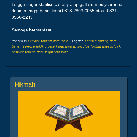
tangga,pagar stanlise,canopy atap galfallum polycarbonet
dapat menggubungi kami 0813-2803-0055 atau -0821-
3566-2249
Semoga bermanfaat
Posted in
service folding gate jogja
|
Tagged
service folding gate
bener
,
service folding gate karangwaru
,
service folding gate kricak
,
Service folding gate tegal rejo jogja
|
Post navigation
Hikmah