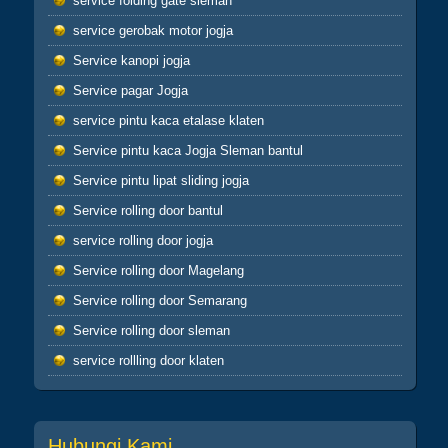
service folding gate sleman
untuk dirimu sendiri dan jika engkau berbuat
service gerobak motor jogja
buruk maka perbuatan burukmu itu untuk
Service kanopi jogja
dirimu sendiri(Q.S.17:7) tiada yang tertukar
atau meleset jangan pernah salahkan keadaan
Service pagar Jogja
atau orang lain karena semua perbuatan kita
service pintu kaca etalase klaten
pasti kembali kepada diri kita sendiri
hikmah 4
Service pintu kaca Jogja Sleman bantul
Service pintu lipat sliding jogja
Apabila telah ditunaikan sholat,maka
bertebaranlah kamu dimuka bumi dan carilah
Service rolling door bantul
karunia Allah dan ingatlah allah banyak-
service rolling door jogja
banyak agar kamu beruntung (Q.S.62:10)
Service rolling door Magelang
Sahabatku..karunia Allah tak hanya berbentuk
uang,bisa
Service rolling door Semarang
ilmu,hikmah,kesehatan,silaturahmi,kekuatan
Service rolling door sleman
iman dan lain-lain. Insyaallah semua jadi
ibadah
service rollling door klaten
Hubungi Kami