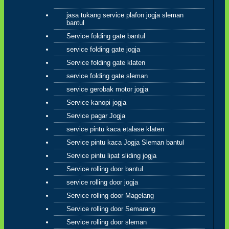
Dan barang siapa berpaling dari
jasa tukang service plafon jogja sleman
peringatan-Ku maka baginya
bantul
penghidupan yang sempit(Q.S.20:124)
Service folding gate bantul
sahabatku..dosa-dosalah yang
menyempitkan hati, mari perbaiki diri dan
service folding gate jogja
memohon ampun atas dosa-dosa kita
Service folding gate klaten
kepada Allah
service folding gate sleman
service gerobak motor jogja
Hikmah 3
Service kanopi jogja
Service pagar Jogja
jika engkau berbuat baik,berarti berbuat
baik untuk dirimu sendiri dan jika engkau
service pintu kaca etalase klaten
berbuat buruk maka perbuatan burukmu
Service pintu kaca Jogja Sleman bantul
itu untuk dirimu sendiri(Q.S.17:7) tiada
Service pintu lipat sliding jogja
yang tertukar atau meleset jangan pernah
salahkan keadaan atau orang lain karena
Service rolling door bantul
semua perbuatan kita pasti kembali
service rolling door jogja
kepada diri kita sendiri
Service rolling door Magelang
hikmah 4
Service rolling door Semarang
Service rolling door sleman