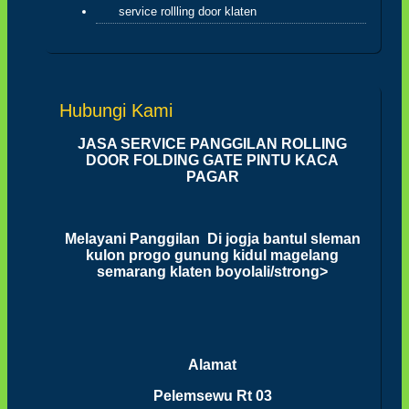
service rollling door klaten
Apabila telah ditunaikan sholat,maka
bertebaranlah kamu dimuka bumi dan
carilah karunia Allah dan ingatlah allah
banyak-banyak agar kamu beruntung
(Q.S.62:10)
Hubungi Kami
Sahabatku..karunia Allah tak hanya
berbentuk uang,bisa
JASA SERVICE PANGGILAN ROLLING
ilmu,hikmah,kesehatan,silaturahmi,kekuatan
DOOR FOLDING GATE PINTU KACA
iman dan lain-lain. Insyaallah semua jadi
PAGAR
ibadah
Melayani Panggilan Di jogja bantul sleman
kulon progo gunung kidul magelang
semarang klaten boyolali/strong>
Alamat
Pelemsewu Rt 03