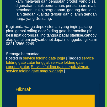
kami melayani dan penjualan produk yang bisa
digunakan untuk perumahan, perusahaan, mall,
pertokoan , ruko, pergudanan, gedung dan lain-
lain dengan kualitas terbaik dan dijamin dengan
harga yang Bersaing.
Bagi anda warga depok sleman yang ingin pasang
pintu garasi rolling door,folding gate, harmonika pintu
besi lipat dorong,ralling tangga,pagar stanlise,canopy
atap galfallum polycarbonet dapat menggubungi kami
0821-3566-2249
Semoga bermanfaat
Posted in
service folding gate jogja
|
Tagged
service
folding gate catur tunggal
,
service folding gate
condongcatur
,
Service folding gate depok sleman
,
service folding gate maguwoharjo
|
Hikmah
Post navigation