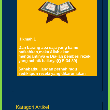
Hikmah 1
Dan barang apa saja yang kamu
nafkahkan,maka Allah akan
menggantinya & Dia-lah pemberi rezeki
yang sebaik baiknya(Q.S:34:39)
Sahabatku..jangan pernah ragu
sedikitpun rezeki yang dikaruniakan
Allah,selama ini saja kita kikir namun
Allah tetap memberi rizki kepada kita
apalagi kita gemar sedekah,niscaya pasti
akan terjamin hidup kita
Katagori Artikel
Hikmah 2