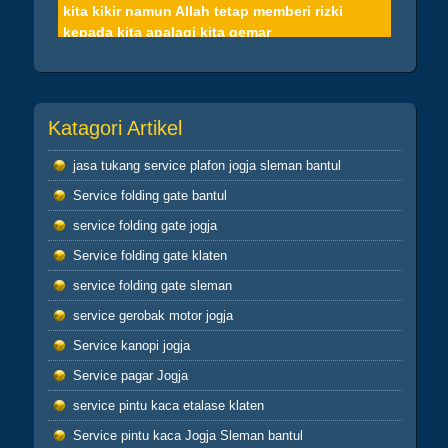
kita kikir namun Allah tetap memberi rizki
kepada kita apalagi kita gemar
sedekah,niscaya pasti akan terjamin hidup kita
Hikmah 2
Dan barang siapa berpaling dari peringatan-Ku
Katagori Artikel
maka baginya penghidupan yang
sempit(Q.S.20:124) sahabatku..dosa-dosalah
jasa tukang service plafon jogja sleman bantul
yang menyempitkan hati, mari perbaiki diri dan
Service folding gate bantul
memohon ampun atas dosa-dosa kita kepada
Allah
service folding gate jogja
Service folding gate klaten
Hikmah 3
jika engkau berbuat baik,berarti berbuat baik
service folding gate sleman
untuk dirimu sendiri dan jika engkau berbuat
service gerobak motor jogja
buruk maka perbuatan burukmu itu untuk
Service kanopi jogja
dirimu sendiri(Q.S.17:7) tiada yang tertukar
atau meleset jangan pernah salahkan keadaan
Service pagar Jogja
atau orang lain karena semua perbuatan kita
service pintu kaca etalase klaten
pasti kembali kepada diri kita sendiri
hikmah 4
Service pintu kaca Jogja Sleman bantul