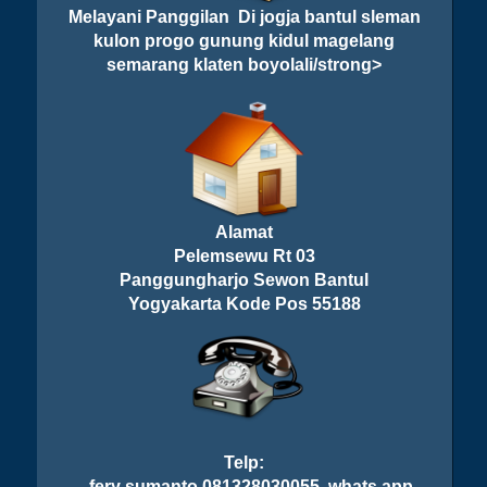
Melayani Panggilan Di jogja bantul sleman
kulon progo gunung kidul magelang
semarang klaten boyolali/strong>
Alamat
Pelemsewu Rt 03
Panggungharjo Sewon Bantul
Yogyakarta Kode Pos 55188
Telp:
fery sumanto 081328030055 whats app