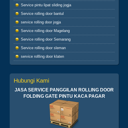
Service pintu lipat sliding jogja
Apabila telah ditunaikan sholat,maka
bertebaranlah kamu dimuka bumi dan carilah
Service rolling door bantul
karunia Allah dan ingatlah allah banyak-
service rolling door jogja
banyak agar kamu beruntung (Q.S.62:10)
Service rolling door Magelang
Sahabatku..karunia Allah tak hanya berbentuk
uang,bisa
Service rolling door Semarang
ilmu,hikmah,kesehatan,silaturahmi,kekuatan
Service rolling door sleman
iman dan lain-lain. Insyaallah semua jadi
ibadah
service rollling door klaten
Hubungi Kami
JASA SERVICE PANGGILAN ROLLING DOOR
FOLDING GATE PINTU KACA PAGAR