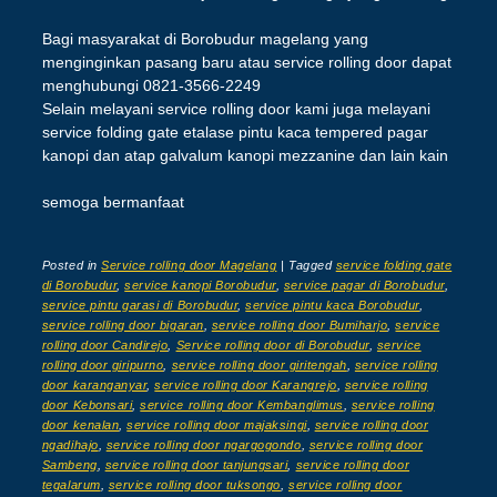
Bagi masyarakat di Borobudur magelang yang
menginginkan pasang baru atau service rolling door dapat
menghubungi 0821-3566-2249
Selain melayani service rolling door kami juga melayani
service folding gate etalase pintu kaca tempered pagar
kanopi dan atap galvalum kanopi mezzanine dan lain kain
semoga bermanfaat
Posted in
Service rolling door Magelang
|
Tagged
service folding gate
di Borobudur
,
service kanopi Borobudur
,
service pagar di Borobudur
,
service pintu garasi di Borobudur
,
service pintu kaca Borobudur
,
service rolling door bigaran
,
service rolling door Bumiharjo
,
service
rolling door Candirejo
,
Service rolling door di Borobudur
,
service
rolling door giripurno
,
service rolling door giritengah
,
service rolling
door karanganyar
,
service rolling door Karangrejo
,
service rolling
door Kebonsari
,
service rolling door Kembanglimus
,
service rolling
door kenalan
,
service rolling door majaksingi
,
service rolling door
ngadihajo
,
service rolling door ngargogondo
,
service rolling door
Sambeng
,
service rolling door tanjungsari
,
service rolling door
tegalarum
,
service rolling door tuksongo
,
service rolling door