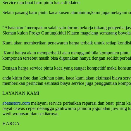
Service dan buat baru pintu kaca di klaten
Selain pasang baru pintu kaca kusen aluminium,kami juga melayani s
“Abatastore’ merupakan salah satu forum pekerja tukang penyedia ja
Sleman kulon Progo Gunungkidul Klaten magelang semarang boyolali
Kami akan memberikan penawaran harga terbaik untuk setiap kondisi p
Kami hanya akan memperbaiki atau mengganti bila komponen pintu kac
komponen tersebut masih bisa digunakan hanya dengan sedikit perba
Dengan harga service pintu kaca yang sangat kompetitif maka konsume
anda kirim foto dan keluhan pintu kaca kami akan ektimasi biaya ser
memberikan perincian estimasi biaya service juga penggantian kompo
LAYANAN KAMI
abatastore.com
melayani service perbaikan reparasi dan buat pintu ka
bayat cawas ceper delanggu gantiwarno jatinom jogonalan juwirin
wedi wonosari dan sekitarnya
HARGA