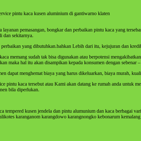
ervice pintu kaca kusen aluminium di gantiwarno klaten
sa layanan pemasangan, bongkar dan perbaikan pintu kaca yang terseba
 dan sekitarnya.
erbaikan yang dibutuhkan.bahkan Lebih dari itu, kejujuran dan kredibi
a memang sudah tak bisa digunakan atau berpotensi mengakibatkan keru
ikan maka hal itu akan disampikan kepada konsumen dengan sebenar –
n dapat menghemat biaya yang harus dikeluarkan, biaya murah, kualita
vice pintu kaca tersebut atau Kami akan datang ke rumah anda untuk m
nen bila diperlukan.
ca tempered kusen jendela dan pintu alumunium dan kaca berbagai vari
g kalikotes karanganom karangdowo karangnongko kebonarum kemalang