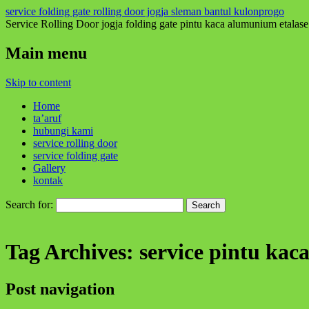
service folding gate rolling door jogja sleman bantul kulonprogo
Service Rolling Door jogja folding gate pintu kaca alumunium etalase
Main menu
Skip to content
Home
ta’aruf
hubungi kami
service rolling door
service folding gate
Gallery
kontak
Search for:
Tag Archives:
service pintu kac
Post navigation