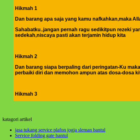
Hikmah 1
Dan barang apa saja yang kamu nafkahkan,maka Alla
Sahabatku..jangan pernah ragu sedikitpun rezeki yang
sedekah,niscaya pasti akan terjamin hidup kita
Hikmah 2
Dan barang siapa berpaling dari peringatan-Ku mak
perbaiki diri dan memohon ampun atas dosa-dosa ki
Hikmah 3
jika engkau berbuat baik,berarti berbuat baik untuk 
yang tertukar atau meleset jangan pernah salahkan ke
katagori artikel
hikmah 4
jasa tukang service plafon jogja sleman bantul
Service folding gate bantul