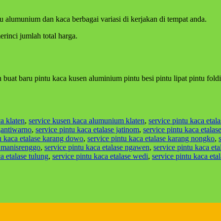
tu alumunium dan kaca berbagai variasi di kerjakan di tempat anda.
inci jumlah total harga.
buat baru pintu kaca kusen aluminium pintu besi pintu lipat pintu foldi
ca klaten
,
service kusen kaca alumunium klaten
,
service pintu kaca etal
 gantiwarno
,
service pintu kaca etalase jatinom
,
service pintu kaca etalas
tu kaca etalase karang dowo
,
service pintu kaca etalase karang nongko
,
e manisrenggo
,
service pintu kaca etalase ngawen
,
service pintu kaca et
a etalase tulung
,
service pintu kaca etalase wedi
,
service pintu kaca eta