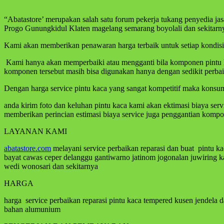
“Abatastore’ merupakan salah satu forum pekerja tukang penyedia ja
Progo Gunungkidul Klaten magelang semarang boyolali dan sekitarn
Kami akan memberikan penawaran harga terbaik untuk setiap kondisi p
Kami hanya akan memperbaiki atau mengganti bila komponen pintu kac
komponen tersebut masih bisa digunakan hanya dengan sedikit perba
Dengan harga service pintu kaca yang sangat kompetitif maka konsume
anda kirim foto dan keluhan pintu kaca kami akan ektimasi biaya ser
memberikan perincian estimasi biaya service juga penggantian kompo
LAYANAN KAMI
abatastore.com
melayani service perbaikan reparasi dan buat pintu ka
bayat cawas ceper delanggu gantiwarno jatinom jogonalan juwirin
wedi wonosari dan sekitarnya
HARGA
harga service perbaikan reparasi pintu kaca tempered kusen jendela 
bahan alumunium