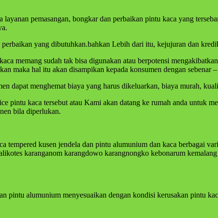
sa layanan pemasangan, bongkar dan perbaikan pintu kaca yang terseb
ya.
erbaikan yang dibutuhkan.bahkan Lebih dari itu, kejujuran dan kredibi
a memang sudah tak bisa digunakan atau berpotensi mengakibatkan keru
ikan maka hal itu akan disampikan kepada konsumen dengan sebenar –
n dapat menghemat biaya yang harus dikeluarkan, biaya murah, kualita
vice pintu kaca tersebut atau Kami akan datang ke rumah anda untuk m
nen bila diperlukan.
ca tempered kusen jendela dan pintu alumunium dan kaca berbagai vari
g kalikotes karanganom karangdowo karangnongko kebonarum kemalang
dan pintu alumunium menyesuaikan dengan kondisi kerusakan pintu kaca