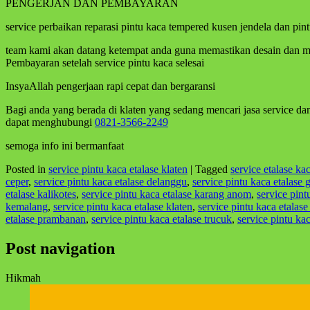
PENGERJAN DAN PEMBAYARAN
service perbaikan reparasi pintu kaca tempered kusen jendela dan pin
team kami akan datang ketempat anda guna memastikan desain dan mer
Pembayaran setelah service pintu kaca selesai
InsyaAllah pengerjaan rapi cepat dan bergaransi
Bagi anda yang berada di klaten yang sedang mencari jasa service dan 
dapat menghubungi
0821-3566-2249
semoga info ini bermanfaat
Posted in
service pintu kaca etalase klaten
|
Tagged
service etalase ka
ceper
,
service pintu kaca etalase delanggu
,
service pintu kaca etalase
etalase kalikotes
,
service pintu kaca etalase karang anom
,
service pin
kemalang
,
service pintu kaca etalase klaten
,
service pintu kaca etalas
etalase prambanan
,
service pintu kaca etalase trucuk
,
service pintu kac
Post navigation
Hikmah