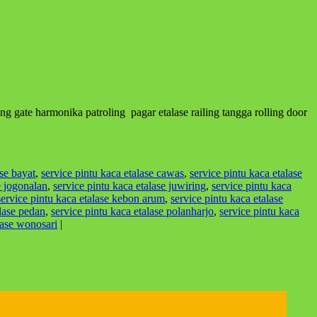
ng gate harmonika patroling pagar etalase railing tangga rolling door
ase bayat
,
service pintu kaca etalase cawas
,
service pintu kaca etalase
e jogonalan
,
service pintu kaca etalase juwiring
,
service pintu kaca
service pintu kaca etalase kebon arum
,
service pintu kaca etalase
alase pedan
,
service pintu kaca etalase polanharjo
,
service pintu kaca
lase wonosari
|