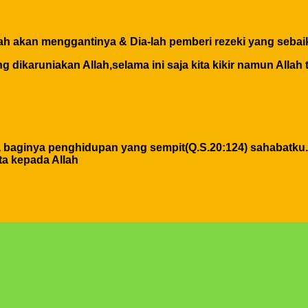
h akan menggantinya & Dia-lah pemberi rezeki yang sebaik
 dikaruniakan Allah,selama ini saja kita kikir namun Allah 
a baginya penghidupan yang sempit(Q.S.20:124) sahabatku.
ta kepada Allah
dirimu sendiri dan jika engkau berbuat buruk maka perbuata
adaan atau orang lain karena semua perbuatan kita pasti ke