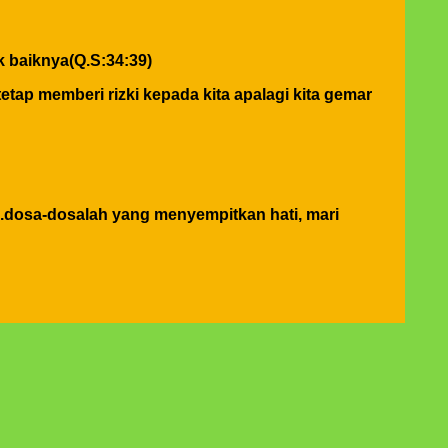
 baiknya(Q.S:34:39)
tetap memberi rizki kepada kita apalagi kita gemar
.dosa-dosalah yang menyempitkan hati, mari
n burukmu itu untuk dirimu sendiri(Q.S.17:7) tiada
mbali kepada diri kita sendiri