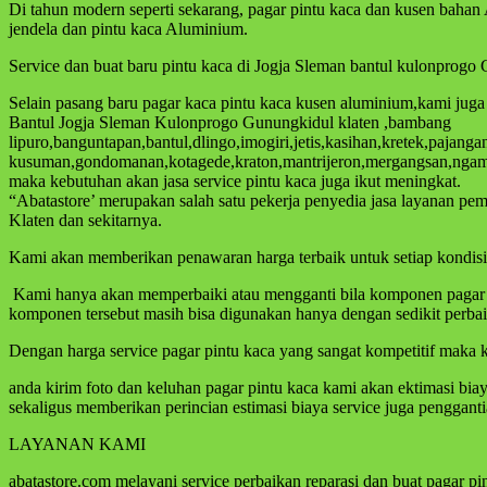
Di tahun modern seperti sekarang, pagar pintu kaca dan kusen baha
jendela dan pintu kaca Aluminium.
Service dan buat baru pintu kaca di Jogja Sleman bantul kulonprogo
Selain pasang baru pagar kaca pintu kaca kusen aluminium,kami jug
Bantul Jogja Sleman Kulonprogo Gunungkidul klaten ,bambang
lipuro,banguntapan,bantul,dlingo,imogiri,jetis,kasihan,kretek,paja
kusuman,gondomanan,kotagede,kraton,mantrijeron,mergangsan,ngampi
maka kebutuhan akan jasa service pintu kaca juga ikut meningkat.
“Abatastore’ merupakan salah satu pekerja penyedia jasa layanan p
Klaten dan sekitarnya.
Kami akan memberikan penawaran harga terbaik untuk setiap kondisi p
Kami hanya akan memperbaiki atau mengganti bila komponen pagar pin
komponen tersebut masih bisa digunakan hanya dengan sedikit perba
Dengan harga service pagar pintu kaca yang sangat kompetitif maka k
anda kirim foto dan keluhan pagar pintu kaca kami akan ektimasi bi
sekaligus memberikan perincian estimasi biaya service juga penggant
LAYANAN KAMI
abatastore.com melayani service perbaikan reparasi dan buat pagar p