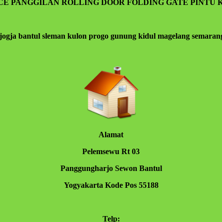
ICE PANGGILAN ROLLING DOOR FOLDING GATE PINTU 
jogja bantul sleman kulon progo gunung kidul magelang semarang 
Alamat
Pelemsewu Rt 03
Panggungharjo Sewon Bantul
Yogyakarta Kode Pos 55188
Telp: