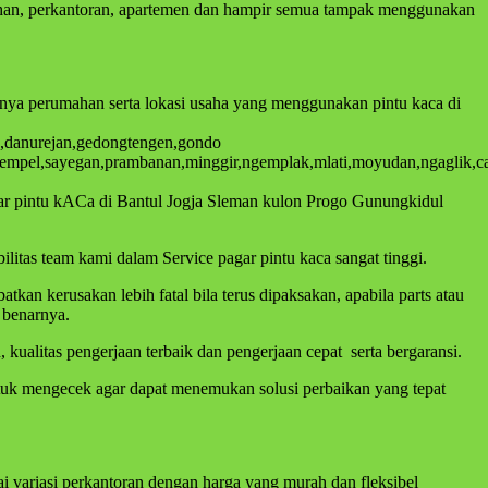
mahan, perkantoran, apartemen dan hampir semua tampak menggunakan
knya perumahan serta lokasi usaha yang menggunakan pintu kaca di
ta,danurejan,gedongtengen,gondo
empel,sayegan,prambanan,minggir,ngemplak,mlati,moyudan,ngaglik,can
gar pintu kACa di Bantul Jogja Sleman kulon Progo Gunungkidul
litas team kami dalam Service pagar pintu kaca sangat tinggi.
n kerusakan lebih fatal bila terus dipaksakan, apabila parts atau
 benarnya.
ualitas pengerjaan terbaik dan pengerjaan cepat serta bergaransi.
untuk mengecek agar dapat menemukan solusi perbaikan yang tepat
i variasi perkantoran dengan harga yang murah dan fleksibel