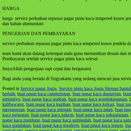
HARGA
harga service perbaikan reparasi pagar pintu kaca tempered kusen je
dan bahan alumunium
PENGERJAN DAN PEMBAYARAN
service perbaikan reparasi pagar pintu kaca tempered kusen jendela d
team kami akan datang ketempat anda guna memastikan desain dan mer
Pembayaran setelah service pagar pintu kaca selesai
InsyaAllah pengerjaan rapi cepat dan bergaransi
Bagi anda yang berada di Yogyakarta yang sedang mencari jasa servi
Posted in
Service pagar Jogja
,
Service pintu kaca Jogja Sleman bantul
berbah
,
buat pagar kaca cangkringan
,
buat pagar kaca danurejan
,
bua
girimulyo
,
buat pagar kaca godean
,
buat pagar kaca gondokusuman
,
kalibawang
,
buat pagar kaca kasihan
,
buat pagar kaca kokap
,
buat pa
mergangsan
,
buat pagar kaca minggir
,
buat pagar kaca mlati
,
buat pa
kaca pajangan
,
buat pagar kaca pakem
,
buat pagar kaca pakualaman
,
pagar kaca pundong
,
buat pagar kaca samigaluh
,
buat pagar kaca san
kaca srandakan
,
buat pagar kaca tegalrejo
,
buat pagar kaca temon
,
bua
yogyakarta
,
service pagar kaca bantul
,
service pagar kaca jogja
,
servi