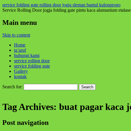
service folding gate rolling door jogja sleman bantul kulonprogo
Service Rolling Door jogja folding gate pintu kaca alumunium etalase
Main menu
Skip to content
Home
ta’aruf
hubungi kami
service rolling door
service folding gate
Gallery
kontak
Search for:
Tag Archives:
buat pagar kaca je
Post navigation