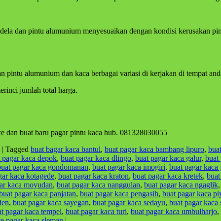
ndela dan pintu alumunium menyesuaikan dengan kondisi kerusakan pint
an pintu alumunium dan kaca berbagai variasi di kerjakan di tempat and
inci jumlah total harga.
ce dan buat baru pagar pintu kaca hub. 081328030055
|
Tagged
buat bagar kaca bantul
,
buat pagar kaca bambang lipuro
,
bua
t pagar kaca depok
,
buat pagar kaca dlingo
,
buat pagar kaca galur
,
buat
buat pagar kaca gondomanan
,
buat pagar kaca imogiri
,
buat pagar kaca j
gar kaca kotagede
,
buat pagar kaca kraton
,
buat pagar kaca kretek
,
buat
gar kaca moyudan
,
buat pagar kaca nanggulan
,
buat pagar kaca ngaglik
buat pagar kaca panjatan
,
buat pagar kaca pengasih
,
buat pagar kaca p
den
,
buat pagar kaca sayegan
,
buat pagar kaca sedayu
,
buat pagar kaca 
t pagar kaca tempel
,
buat pagar kaca turi
,
buat pagar kaca umbulharjo
,
ce pagar kaca sleman
|