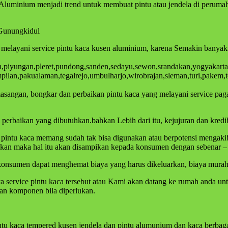
n Aluminium menjadi trend untuk membuat pintu atau jendela di peru
 Gunungkidul
a melayani service pintu kaca kusen aluminium, karena Semakin banya
ngan,piyungan,pleret,pundong,sanden,sedayu,sewon,srandakan,yogyakar
lan,pakualaman,tegalrejo,umbulharjo,wirobrajan,sleman,turi,pakem,t
emasangan, bongkar dan perbaikan pintu kaca yang melayani service pa
erbaikan yang dibutuhkan.bahkan Lebih dari itu, kejujuran dan kredibi
tu kaca memang sudah tak bisa digunakan atau berpotensi mengakibatka
ikan maka hal itu akan disampikan kepada konsumen dengan sebenar –
onsumen dapat menghemat biaya yang harus dikeluarkan, biaya murah, k
aya service pintu kaca tersebut atau Kami akan datang ke rumah anda 
ian komponen bila diperlukan.
intu kaca tempered kusen jendela dan pintu alumunium dan kaca berbaga