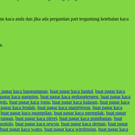
u kaca anda dan jika ada pergantian part tergantung ketebalan kaca
a.
t pagar kaca banguntapan
,
buat pagar kaca bantul
,
buat pagar kaca
 pagar kaca gamping
,
buat pagar kaca gedongtengen
,
buat pagar kaca
etis
,
buat pagar kaca jogja
,
buat pagar kaca kalasan
,
buat pagar kaca
 pagar kaca lendah
,
buat pagar kaca mantrijeron
,
buat pagar kaca
,
buat pagar kaca ngampilan
,
buat pagar kaca ngemplak
,
buat pagar
iyungan
,
buat pagar kaca pleret
,
buat pagar kaca prambanan
,
buat
sentolo
,
buat pagar kaca sewon
,
buat pagar kaca sleman
,
buat pagar
buat pagar kaca wates
,
buat pagar kaca wirobrajan
,
buat pagar kaca