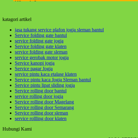
Hikmah 2
Dan barang siapa berpaling dari peringatan-Ku mak
perbaiki diri dan memohon ampun atas dosa-dosa ki
katagori artikel
jasa tukang service plafon jogja sleman bantul
Service folding gate bantul
Hikmah 3
service folding gate jogja
Service folding gate klaten
jika engkau berbuat baik,berarti berbuat baik untuk 
service folding gate sleman
yang tertukar atau meleset jangan pernah salahkan ke
service gerobak motor jogja
Service kanopi jogja
hikmah 4
Service pagar Jogja
service pintu kaca etalase klaten
Service pintu kaca Jogja Sleman bantul
Service pintu lipat sliding jogja
Apabila telah ditunaikan sholat,maka bertebaranlah
Service rolling door bantul
service rolling door jogja
Sahabatku..karunia Allah tak hanya berbentuk uang,b
Service rolling door Magelang
Service rolling door Semarang
Service rolling door sleman
service rollling door klaten
Hubungi Kami