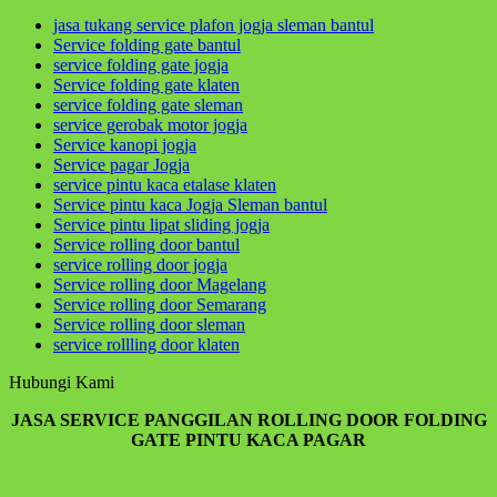
jasa tukang service plafon jogja sleman bantul
Service folding gate bantul
Hikmah 3
service folding gate jogja
Service folding gate klaten
jika engkau berbuat baik,berarti berbuat baik untuk
service folding gate sleman
dirimu sendiri dan jika engkau berbuat buruk maka
service gerobak motor jogja
perbuatan burukmu itu untuk dirimu sendiri(Q.S.17:7)
Service kanopi jogja
tiada yang tertukar atau meleset jangan pernah
Service pagar Jogja
salahkan keadaan atau orang lain karena semua
service pintu kaca etalase klaten
perbuatan kita pasti kembali kepada diri kita sendiri
Service pintu kaca Jogja Sleman bantul
Service pintu lipat sliding jogja
hikmah 4
Service rolling door bantul
service rolling door jogja
Service rolling door Magelang
Service rolling door Semarang
Apabila telah ditunaikan sholat,maka bertebaranlah
Service rolling door sleman
kamu dimuka bumi dan carilah karunia Allah dan
service rollling door klaten
ingatlah allah banyak-banyak agar kamu beruntung
(Q.S.62:10)
Hubungi Kami
Sahabatku..karunia Allah tak hanya berbentuk
JASA SERVICE PANGGILAN ROLLING DOOR FOLDING
uang,bisa
GATE PINTU KACA PAGAR
ilmu,hikmah,kesehatan,silaturahmi,kekuatan iman
dan lain-lain. Insyaallah semua jadi ibadah