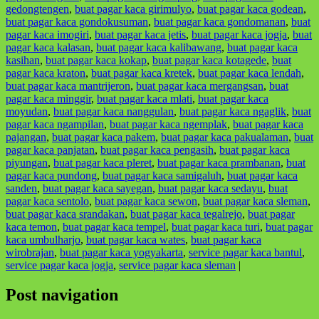
gedongtengen
,
buat pagar kaca girimulyo
,
buat pagar kaca godean
,
buat pagar kaca gondokusuman
,
buat pagar kaca gondomanan
,
buat
pagar kaca imogiri
,
buat pagar kaca jetis
,
buat pagar kaca jogja
,
buat
pagar kaca kalasan
,
buat pagar kaca kalibawang
,
buat pagar kaca
kasihan
,
buat pagar kaca kokap
,
buat pagar kaca kotagede
,
buat
pagar kaca kraton
,
buat pagar kaca kretek
,
buat pagar kaca lendah
,
buat pagar kaca mantrijeron
,
buat pagar kaca mergangsan
,
buat
pagar kaca minggir
,
buat pagar kaca mlati
,
buat pagar kaca
moyudan
,
buat pagar kaca nanggulan
,
buat pagar kaca ngaglik
,
buat
pagar kaca ngampilan
,
buat pagar kaca ngemplak
,
buat pagar kaca
pajangan
,
buat pagar kaca pakem
,
buat pagar kaca pakualaman
,
buat
pagar kaca panjatan
,
buat pagar kaca pengasih
,
buat pagar kaca
piyungan
,
buat pagar kaca pleret
,
buat pagar kaca prambanan
,
buat
pagar kaca pundong
,
buat pagar kaca samigaluh
,
buat pagar kaca
sanden
,
buat pagar kaca sayegan
,
buat pagar kaca sedayu
,
buat
pagar kaca sentolo
,
buat pagar kaca sewon
,
buat pagar kaca sleman
,
buat pagar kaca srandakan
,
buat pagar kaca tegalrejo
,
buat pagar
kaca temon
,
buat pagar kaca tempel
,
buat pagar kaca turi
,
buat pagar
kaca umbulharjo
,
buat pagar kaca wates
,
buat pagar kaca
wirobrajan
,
buat pagar kaca yogyakarta
,
service pagar kaca bantul
,
service pagar kaca jogja
,
service pagar kaca sleman
|
Post navigation