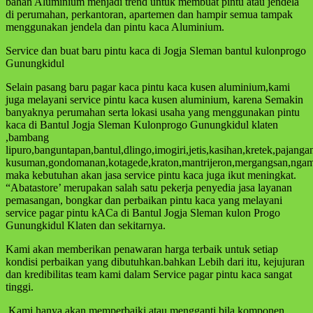
bahan Aluminium menjadi trend untuk membuat pintu atau jendela
di perumahan, perkantoran, apartemen dan hampir semua tampak
menggunakan jendela dan pintu kaca Aluminium.
Service dan buat baru pintu kaca di Jogja Sleman bantul kulonprogo
Gunungkidul
Selain pasang baru pagar kaca pintu kaca kusen aluminium,kami
juga melayani service pintu kaca kusen aluminium, karena Semakin
banyaknya perumahan serta lokasi usaha yang menggunakan pintu
kaca di Bantul Jogja Sleman Kulonprogo Gunungkidul klaten
,bambang
lipuro,banguntapan,bantul,dlingo,imogiri,jetis,kasihan,kretek,paja
kusuman,gondomanan,kotagede,kraton,mantrijeron,mergangsan,ngampi
maka kebutuhan akan jasa service pintu kaca juga ikut meningkat.
“Abatastore’ merupakan salah satu pekerja penyedia jasa layanan
pemasangan, bongkar dan perbaikan pintu kaca yang melayani
service pagar pintu kACa di Bantul Jogja Sleman kulon Progo
Gunungkidul Klaten dan sekitarnya.
Kami akan memberikan penawaran harga terbaik untuk setiap
kondisi perbaikan yang dibutuhkan.bahkan Lebih dari itu, kejujuran
dan kredibilitas team kami dalam Service pagar pintu kaca sangat
tinggi.
Kami hanya akan memperbaiki atau mengganti bila komponen