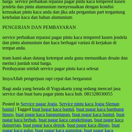
harga service perbaikan reparasi pagar pintu kaca tempered kusen
jendela dan pintu alumunium menyesuaikan dengan kondisi
kerusakan pintu kaca anda dan jika ada pergantian part tergantung
ketebalan kaca dan bahan alumunium
PENGERJAN DAN PEMBAYARAN
service perbaikan reparasi pagar pintu kaca tempered kusen jendela
dan pintu alumunium dan kaca berbagai variasi di kerjakan di
tempat anda.
team kami akan datang ketempat anda guna memastikan desain dan
merinci jumlah total harga.
Pembayaran setelah service pagar pintu kaca selesai
InsyaAllah pengerjaan rapi cepat dan bergaransi
Bagi anda yang berada di Yogyakarta yang sedang mencari jasa
service dan buat baru pagar pintu kaca hub. 081328030055
Posted in
Service pagar Jogja
,
Service pintu kaca Jogja Sleman
bantul
|
Tagged
buat bagar kaca bantul
,
buat pagar kaca bambang
lipuro
,
buat pagar kaca banguntapan
,
buat pagar kaca bantul
,
buat
pagar kaca berbah
,
buat pagar kaca cangkringan
,
buat pagar kaca
danurejan
,
buat pagar kaca depok
,
buat pagar kaca dlingo
,
buat
pagar kaca galur
,
buat pagar kaca gamping
,
buat pagar kaca