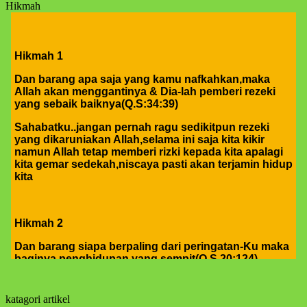
Hikmah
Hikmah 1
Dan barang apa saja yang kamu nafkahkan,maka
Allah akan menggantinya & Dia-lah pemberi rezeki
yang sebaik baiknya(Q.S:34:39)
Sahabatku..jangan pernah ragu sedikitpun rezeki
yang dikaruniakan Allah,selama ini saja kita kikir
namun Allah tetap memberi rizki kepada kita apalagi
kita gemar sedekah,niscaya pasti akan terjamin hidup
kita
Hikmah 2
Dan barang siapa berpaling dari peringatan-Ku maka
baginya penghidupan yang sempit(Q.S.20:124)
sahabatku..dosa-dosalah yang menyempitkan hati,
mari perbaiki diri dan memohon ampun atas dosa-
dosa kita kepada Allah
katagori artikel