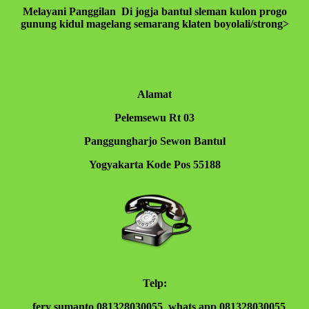
Melayani Panggilan Di jogja bantul sleman kulon progo
gunung kidul magelang semarang klaten boyolali/strong>
Alamat
Pelemsewu Rt 03
Panggungharjo Sewon Bantul
Yogyakarta Kode Pos 55188
Telp:
fery sumanto 081328030055 whats app 081328030055