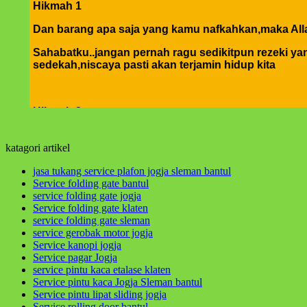
Hikmah 1
Dan barang apa saja yang kamu nafkahkan,maka Alla
Sahabatku..jangan pernah ragu sedikitpun rezeki yang
sedekah,niscaya pasti akan terjamin hidup kita
Hikmah 2
Dan barang siapa berpaling dari peringatan-Ku mak
perbaiki diri dan memohon ampun atas dosa-dosa ki
katagori artikel
jasa tukang service plafon jogja sleman bantul
Service folding gate bantul
Hikmah 3
service folding gate jogja
Service folding gate klaten
jika engkau berbuat baik,berarti berbuat baik untuk 
service folding gate sleman
yang tertukar atau meleset jangan pernah salahkan ke
service gerobak motor jogja
Service kanopi jogja
hikmah 4
Service pagar Jogja
service pintu kaca etalase klaten
Service pintu kaca Jogja Sleman bantul
Service pintu lipat sliding jogja
Apabila telah ditunaikan sholat,maka bertebaranlah
Service rolling door bantul