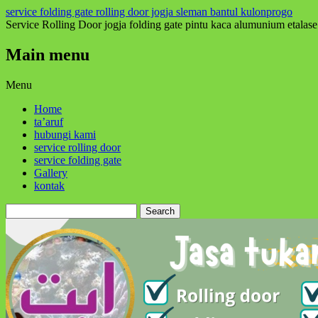
service folding gate rolling door jogja sleman bantul kulonprogo
Service Rolling Door jogja folding gate pintu kaca alumunium etalase
Main menu
Skip
Menu
to
Home
content
ta’aruf
hubungi kami
service rolling door
service folding gate
Gallery
kontak
Search
for: