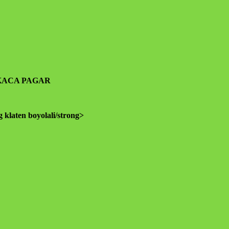
in-lain. Insyaallah semua jadi ibadah
KACA PAGAR
klaten boyolali/strong>