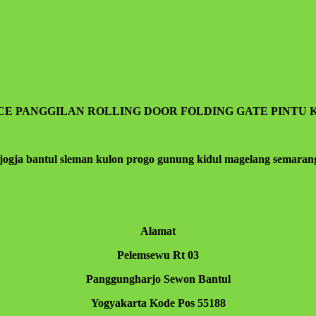
isa ilmu,hikmah,kesehatan,silaturahmi,kekuatan iman dan la
ICE PANGGILAN ROLLING DOOR FOLDING GATE PINTU 
jogja bantul sleman kulon progo gunung kidul magelang semarang 
Alamat
Pelemsewu Rt 03
Panggungharjo Sewon Bantul
Yogyakarta Kode Pos 55188