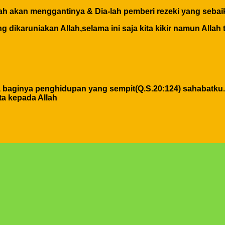
h akan menggantinya & Dia-lah pemberi rezeki yang sebaik
 dikaruniakan Allah,selama ini saja kita kikir namun Allah 
a baginya penghidupan yang sempit(Q.S.20:124) sahabatku.
ta kepada Allah
dirimu sendiri dan jika engkau berbuat buruk maka perbuata
adaan atau orang lain karena semua perbuatan kita pasti ke
 kamu dimuka bumi dan carilah karunia Allah dan ingatlah 