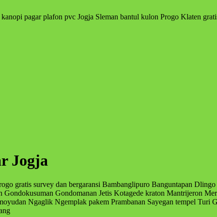
 kanopi pagar plafon pvc Jogja Sleman bantul kulon Progo Klaten grati
r Jogja
progo gratis survey dan bergaransi Bambanglipuro Banguntapan Dlingo 
Gondokusuman Gondomanan Jetis Kotagede kraton Mantrijeron Merg
 moyudan Ngaglik Ngemplak pakem Prambanan Sayegan tempel Turi G
ang