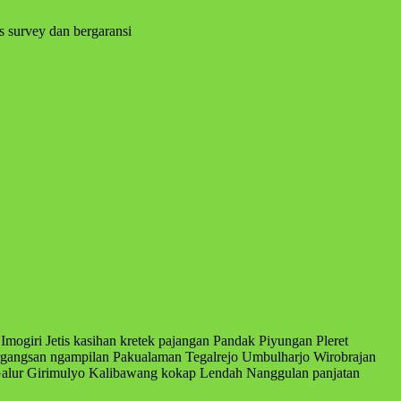
s survey dan bergaransi
Imogiri Jetis kasihan kretek pajangan Pandak Piyungan Pleret
angsan ngampilan Pakualaman Tegalrejo Umbulharjo Wirobrajan
alur Girimulyo Kalibawang kokap Lendah Nanggulan panjatan