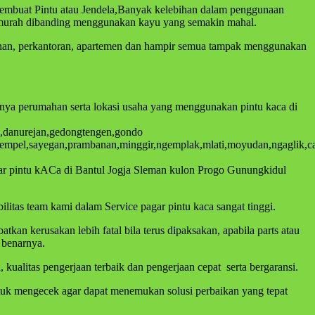
membuat Pintu atau Jendela,Banyak kelebihan dalam penggunaan
ih murah dibanding menggunakan kayu yang semakin mahal.
mahan, perkantoran, apartemen dan hampir semua tampak menggunakan
knya perumahan serta lokasi usaha yang menggunakan pintu kaca di
ta,danurejan,gedongtengen,gondo
empel,sayegan,prambanan,minggir,ngemplak,mlati,moyudan,ngaglik,can
gar pintu kACa di Bantul Jogja Sleman kulon Progo Gunungkidul
litas team kami dalam Service pagar pintu kaca sangat tinggi.
n kerusakan lebih fatal bila terus dipaksakan, apabila parts atau
 benarnya.
ualitas pengerjaan terbaik dan pengerjaan cepat serta bergaransi.
untuk mengecek agar dapat menemukan solusi perbaikan yang tepat