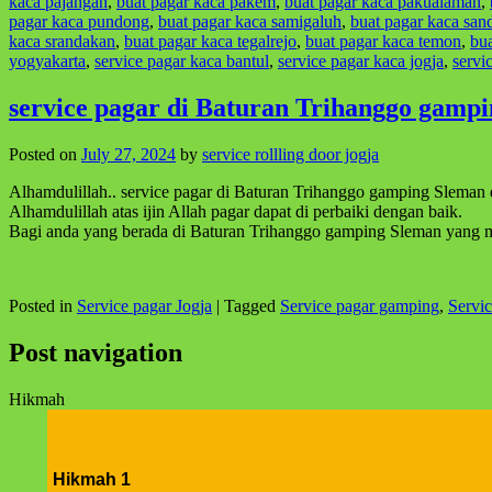
kaca pajangan
,
buat pagar kaca pakem
,
buat pagar kaca pakualaman
,
pagar kaca pundong
,
buat pagar kaca samigaluh
,
buat pagar kaca san
kaca srandakan
,
buat pagar kaca tegalrejo
,
buat pagar kaca temon
,
bua
yogyakarta
,
service pagar kaca bantul
,
service pagar kaca jogja
,
servi
service pagar di Baturan Trihanggo gamp
Posted on
July 27, 2024
by
service rollling door jogja
Alhamdulillah.. service pagar di Baturan Trihanggo gamping Sleman d
Alhamdulillah atas ijin Allah pagar dapat di perbaiki dengan baik.
Bagi anda yang berada di Baturan Trihanggo gamping Sleman yang men
Posted in
Service pagar Jogja
|
Tagged
Service pagar gamping
,
Servi
Post navigation
Hikmah
Hikmah 1