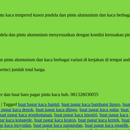
intu kaca tempered kusen jendela dan pintu alumunium dan kaca berbaga
ndela dan pintu alumunium menyesuaikan dengan kondisi kerusakan pint
an pintu alumunium dan kaca berbagai variasi di kerjakan di tempat and
inci jumlah total harga.
ce dan buat baru pagar pintu kaca hub. 081328030055
|
Tagged
buat bagar kaca bantul
,
buat pagar kaca bambang lipuro
,
bua
t pagar kaca depok
,
buat pagar kaca dlingo
,
buat pagar kaca galur
,
buat
buat pagar kaca gondomanan
,
buat pagar kaca imogiri
,
buat pagar kaca j
gar kaca kotagede
,
buat pagar kaca kraton
,
buat pagar kaca kretek
,
buat
gar kaca moyudan
,
buat pagar kaca nanggulan
,
buat pagar kaca ngaglik