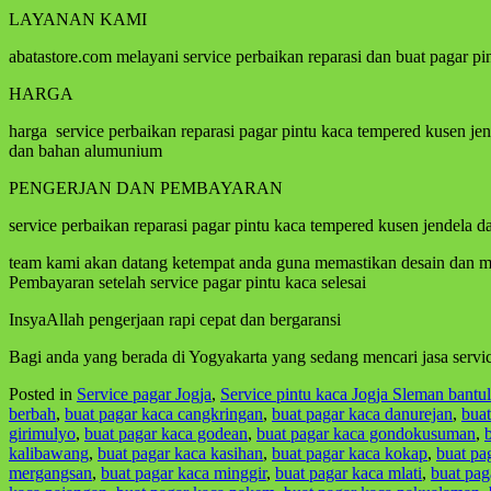
LAYANAN KAMI
abatastore.com melayani service perbaikan reparasi dan buat pagar p
HARGA
harga service perbaikan reparasi pagar pintu kaca tempered kusen je
dan bahan alumunium
PENGERJAN DAN PEMBAYARAN
service perbaikan reparasi pagar pintu kaca tempered kusen jendela d
team kami akan datang ketempat anda guna memastikan desain dan mer
Pembayaran setelah service pagar pintu kaca selesai
InsyaAllah pengerjaan rapi cepat dan bergaransi
Bagi anda yang berada di Yogyakarta yang sedang mencari jasa servi
Posted in
Service pagar Jogja
,
Service pintu kaca Jogja Sleman bantul
berbah
,
buat pagar kaca cangkringan
,
buat pagar kaca danurejan
,
bua
girimulyo
,
buat pagar kaca godean
,
buat pagar kaca gondokusuman
,
kalibawang
,
buat pagar kaca kasihan
,
buat pagar kaca kokap
,
buat pa
mergangsan
,
buat pagar kaca minggir
,
buat pagar kaca mlati
,
buat pa