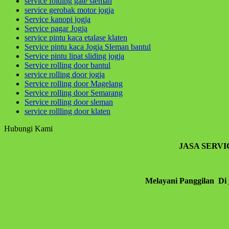
service folding gate sleman
Sahabatku..karunia Allah tak hanya berbentuk uang,b
service gerobak motor jogja
Service kanopi jogja
Service pagar Jogja
service pintu kaca etalase klaten
Service pintu kaca Jogja Sleman bantul
Service pintu lipat sliding jogja
Service rolling door bantul
service rolling door jogja
Service rolling door Magelang
Service rolling door Semarang
Service rolling door sleman
service rollling door klaten
Hubungi Kami
JASA SERV
Melayani Panggilan Di 