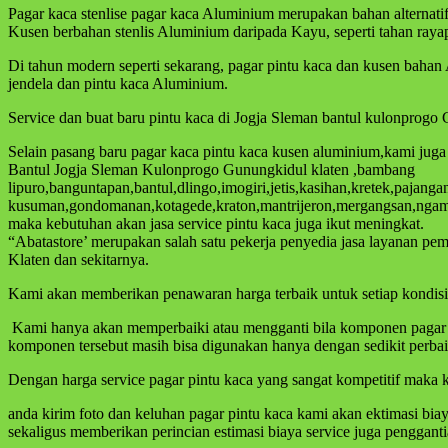
Pagar kaca stenlise pagar kaca Aluminium merupakan bahan alternat
Kusen berbahan stenlis Aluminium daripada Kayu, seperti tahan ray
Di tahun modern seperti sekarang, pagar pintu kaca dan kusen baha
jendela dan pintu kaca Aluminium.
Service dan buat baru pintu kaca di Jogja Sleman bantul kulonprogo
Selain pasang baru pagar kaca pintu kaca kusen aluminium,kami jug
Bantul Jogja Sleman Kulonprogo Gunungkidul klaten ,bambang
lipuro,banguntapan,bantul,dlingo,imogiri,jetis,kasihan,kretek,paja
kusuman,gondomanan,kotagede,kraton,mantrijeron,mergangsan,ngampi
maka kebutuhan akan jasa service pintu kaca juga ikut meningkat.
“Abatastore’ merupakan salah satu pekerja penyedia jasa layanan p
Klaten dan sekitarnya.
Kami akan memberikan penawaran harga terbaik untuk setiap kondisi p
Kami hanya akan memperbaiki atau mengganti bila komponen pagar pin
komponen tersebut masih bisa digunakan hanya dengan sedikit perba
Dengan harga service pagar pintu kaca yang sangat kompetitif maka k
anda kirim foto dan keluhan pagar pintu kaca kami akan ektimasi bi
sekaligus memberikan perincian estimasi biaya service juga penggant