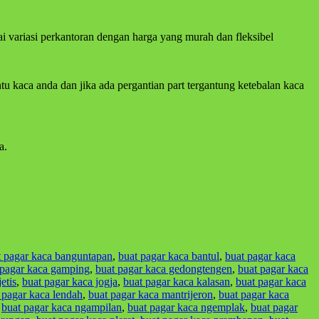
i variasi perkantoran dengan harga yang murah dan fleksibel
u kaca anda dan jika ada pergantian part tergantung ketebalan kaca
a.
t pagar kaca banguntapan
,
buat pagar kaca bantul
,
buat pagar kaca
 pagar kaca gamping
,
buat pagar kaca gedongtengen
,
buat pagar kaca
etis
,
buat pagar kaca jogja
,
buat pagar kaca kalasan
,
buat pagar kaca
 pagar kaca lendah
,
buat pagar kaca mantrijeron
,
buat pagar kaca
,
buat pagar kaca ngampilan
,
buat pagar kaca ngemplak
,
buat pagar