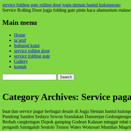
service folding gate rolling door jogja sleman bantul kulonprogo
Service Rolling Door jogja folding gate pintu kaca alumunium etalase
Main menu
Skip
Home
to
ta’aruf
content
hubungi kami
service rolling door
service folding gate
Gallery
kontak
Search
for:
Category Archives:
Service paga
buat dan service pagar berbagai desain di Jogja Sleman bantul kulon
Pundong Sanden Sedayu Sewon Srandakan Danurejan Gedongtengen 
Berbah cangkringan Depok gamping Godean Kalasan minggir mlati
pengasih Samigaluh Sentolo Temon Wates Wonosari Muntilan Magel