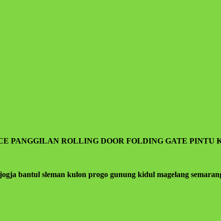
isa ilmu,hikmah,kesehatan,silaturahmi,kekuatan iman dan la
ICE PANGGILAN ROLLING DOOR FOLDING GATE PINTU 
jogja bantul sleman kulon progo gunung kidul magelang semarang 