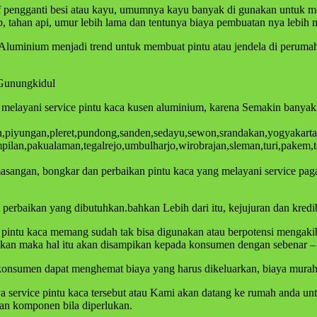
if pengganti besi atau kayu, umumnya kayu banyak di gunakan untuk 
ap, tahan api, umur lebih lama dan tentunya biaya pembuatan nya leb
n Aluminium menjadi trend untuk membuat pintu atau jendela di peru
 Gunungkidul
a melayani service pintu kaca kusen aluminium, karena Semakin banya
ngan,piyungan,pleret,pundong,sanden,sedayu,sewon,srandakan,yogyakar
lan,pakualaman,tegalrejo,umbulharjo,wirobrajan,sleman,turi,pakem,t
emasangan, bongkar dan perbaikan pintu kaca yang melayani service pa
erbaikan yang dibutuhkan.bahkan Lebih dari itu, kejujuran dan kredibi
tu kaca memang sudah tak bisa digunakan atau berpotensi mengakibatka
ikan maka hal itu akan disampikan kepada konsumen dengan sebenar –
onsumen dapat menghemat biaya yang harus dikeluarkan, biaya murah, k
aya service pintu kaca tersebut atau Kami akan datang ke rumah anda 
ian komponen bila diperlukan.