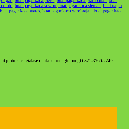
iyungan
,
buat pagar kaca pleret
,
buat pagar kaca prambanan
,
buat
sentolo
,
buat pagar kaca sewon
,
buat pagar kaca sleman
,
buat pagar
buat pagar kaca wates
,
buat pagar kaca wirobrajan
,
buat pagar kaca
opi pintu kaca etalase dll dapat menghubungi 0821-3566-2249