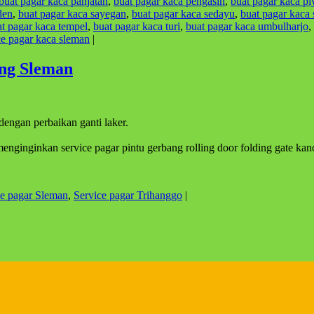
buat pagar kaca panjatan
,
buat pagar kaca pengasih
,
buat pagar kaca p
den
,
buat pagar kaca sayegan
,
buat pagar kaca sedayu
,
buat pagar kaca 
t pagar kaca tempel
,
buat pagar kaca turi
,
buat pagar kaca umbulharjo
,
ce pagar kaca sleman
|
ing Sleman
engan perbaikan ganti laker.
ginginkan service pagar pintu gerbang rolling door folding gate kan
ce pagar Sleman
,
Service pagar Trihanggo
|