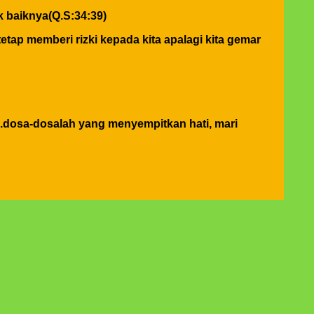
 baiknya(Q.S:34:39)
tetap memberi rizki kepada kita apalagi kita gemar
.dosa-dosalah yang menyempitkan hati, mari
n burukmu itu untuk dirimu sendiri(Q.S.17:7) tiada
mbali kepada diri kita sendiri
allah banyak-banyak agar kamu beruntung (Q.S.62:10)