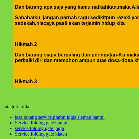
Dan barang apa saja yang kamu nafkahkan,maka Alla
Sahabatku..jangan pernah ragu sedikitpun rezeki yang
sedekah,niscaya pasti akan terjamin hidup kita
Hikmah 2
Dan barang siapa berpaling dari peringatan-Ku mak
perbaiki diri dan memohon ampun atas dosa-dosa ki
Hikmah 3
jika engkau berbuat baik,berarti berbuat baik untuk 
yang tertukar atau meleset jangan pernah salahkan ke
katagori artikel
hikmah 4
jasa tukang service plafon jogja sleman bantul
Service folding gate bantul
service folding gate jogja
Apabila telah ditunaikan sholat,maka bertebaranlah
Service folding gate klaten