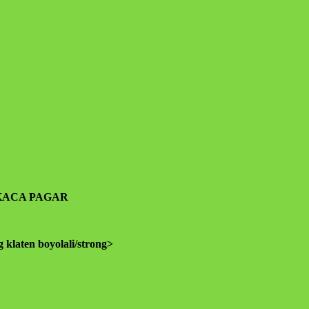
in-lain. Insyaallah semua jadi ibadah
KACA PAGAR
klaten boyolali/strong>