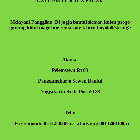
GATE PINTU KACA PAGAR
ilmu,hikmah,kesehatan,silaturahmi,kekuatan iman
dan lain-lain. Insyaallah semua jadi ibadah
Melayani Panggilan Di jogja bantul sleman kulon progo
gunung kidul magelang semarang klaten boyolali/strong>
Alamat
Pelemsewu Rt 03
Panggungharjo Sewon Bantul
Yogyakarta Kode Pos 55188
Telp:
fery sumanto 081328030055 whats app 081328030055