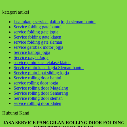
sahabatku..dosa-dosalah yang menyempitkan hati,
mari perbaiki diri dan memohon ampun atas dosa-
dosa kita kepada Allah
katagori artikel
jasa tukang service plafon jogja sleman bantul
Service folding gate bantul
Hikmah 3
service folding gate jogja
Service folding gate klaten
jika engkau berbuat baik,berarti berbuat baik untuk
service folding gate sleman
dirimu sendiri dan jika engkau berbuat buruk maka
service gerobak motor jogja
perbuatan burukmu itu untuk dirimu sendiri(Q.S.17:7)
Service kanopi jogja
tiada yang tertukar atau meleset jangan pernah
Service pagar Jogja
salahkan keadaan atau orang lain karena semua
service pintu kaca etalase klaten
perbuatan kita pasti kembali kepada diri kita sendiri
Service pintu kaca Jogja Sleman bantul
Service pintu lipat sliding jogja
hikmah 4
Service rolling door bantul
service rolling door jogja
Service rolling door Magelang
Service rolling door Semarang
Apabila telah ditunaikan sholat,maka bertebaranlah
Service rolling door sleman
kamu dimuka bumi dan carilah karunia Allah dan
service rollling door klaten
ingatlah allah banyak-banyak agar kamu beruntung
(Q.S.62:10)
Hubungi Kami
Sahabatku..karunia Allah tak hanya berbentuk
JASA SERVICE PANGGILAN ROLLING DOOR FOLDING
uang,bisa