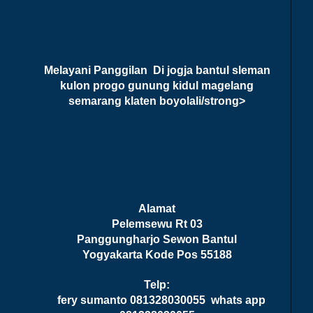
Melayani Panggilan Di jogja bantul sleman
kulon progo gunung kidul magelang
semarang klaten boyolali/strong>
Alamat
Pelemsewu Rt 03
Panggungharjo Sewon Bantul
Yogyakarta Kode Pos 55188
Telp:
fery sumanto 081328030055 whats app