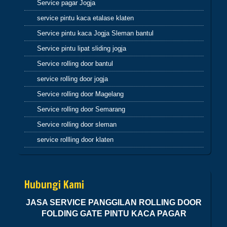
Service pagar Jogja
atau orang lain karena semua perbuatan kita
pasti kembali kepada diri kita sendiri
service pintu kaca etalase klaten
hikmah 4
Service pintu kaca Jogja Sleman bantul
Service pintu lipat sliding jogja
Apabila telah ditunaikan sholat,maka
bertebaranlah kamu dimuka bumi dan carilah
Service rolling door bantul
karunia Allah dan ingatlah allah banyak-
service rolling door jogja
banyak agar kamu beruntung (Q.S.62:10)
Sahabatku..karunia Allah tak hanya berbentuk
Service rolling door Magelang
uang,bisa
Service rolling door Semarang
ilmu,hikmah,kesehatan,silaturahmi,kekuatan
iman dan lain-lain. Insyaallah semua jadi
Service rolling door sleman
ibadah
service rollling door klaten
Hubungi Kami
JASA SERVICE PANGGILAN ROLLING DOOR
FOLDING GATE PINTU KACA PAGAR