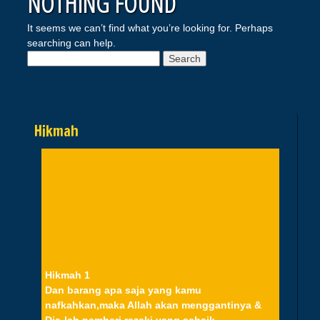
NOTHING FOUND
It seems we can’t find what you’re looking for. Perhaps
searching can help.
Search
for:
Hikmah
Hikmah 1
Dan barang apa saja yang kamu
nafkahkan,maka Allah akan menggantinya &
Dia-lah pemberi rezeki yang sebaik