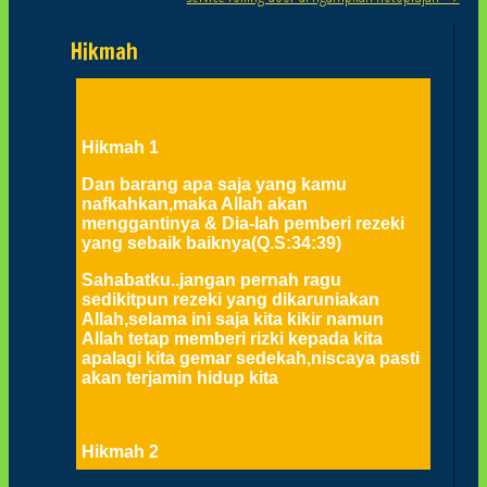
Hikmah
Hikmah 1
Dan barang apa saja yang kamu
nafkahkan,maka Allah akan
menggantinya & Dia-lah pemberi rezeki
yang sebaik baiknya(Q.S:34:39)
Sahabatku..jangan pernah ragu
sedikitpun rezeki yang dikaruniakan
Allah,selama ini saja kita kikir namun
Allah tetap memberi rizki kepada kita
apalagi kita gemar sedekah,niscaya pasti
akan terjamin hidup kita
Hikmah 2