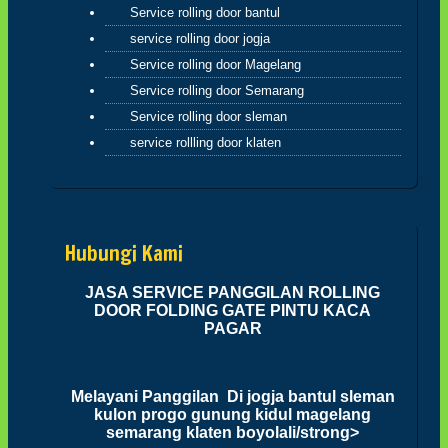
bertebaranlah kamu dimuka bumi dan
Service rolling door bantul
carilah karunia Allah dan ingatlah allah
service rolling door jogja
banyak-banyak agar kamu beruntung
(Q.S.62:10)
Service rolling door Magelang
Service rolling door Semarang
Sahabatku..karunia Allah tak hanya
berbentuk uang,bisa
Service rolling door sleman
ilmu,hikmah,kesehatan,silaturahmi,kekuatan
service rollling door klaten
iman dan lain-lain. Insyaallah semua jadi
ibadah
Hubungi Kami
JASA SERVICE PANGGILAN ROLLING
DOOR FOLDING GATE PINTU KACA
PAGAR
Melayani Panggilan Di jogja bantul sleman
kulon progo gunung kidul magelang
semarang klaten boyolali/strong>