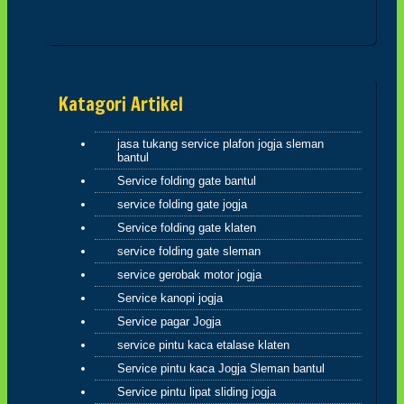
Dan barang siapa berpaling dari
peringatan-Ku maka baginya
penghidupan yang sempit(Q.S.20:124)
sahabatku..dosa-dosalah yang
menyempitkan hati, mari perbaiki diri dan
memohon ampun atas dosa-dosa kita
kepada Allah
Katagori Artikel
jasa tukang service plafon jogja sleman
bantul
Hikmah 3
Service folding gate bantul
jika engkau berbuat baik,berarti berbuat
service folding gate jogja
baik untuk dirimu sendiri dan jika engkau
berbuat buruk maka perbuatan burukmu
Service folding gate klaten
itu untuk dirimu sendiri(Q.S.17:7) tiada
service folding gate sleman
yang tertukar atau meleset jangan pernah
salahkan keadaan atau orang lain karena
service gerobak motor jogja
semua perbuatan kita pasti kembali
Service kanopi jogja
kepada diri kita sendiri
Service pagar Jogja
hikmah 4
service pintu kaca etalase klaten
Service pintu kaca Jogja Sleman bantul
Service pintu lipat sliding jogja
Apabila telah ditunaikan sholat,maka