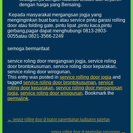
dengan harga yang Bersaing.
Kepada masyarakat mergangsan jogja yang
menginginkan buat baru atau service pintu garasi rolling
door atau folding gate, pintu lipat ,pintu kaca,pintu
gerbang,pagar dapat menghubungi 0813-2803-
0055atau 0821-3566-2249
semoga bermanfaat
service roling door mergangsan jogja, service roling
door brontokusuman, service roling door keparakan,
service roling door wirogunan,
This entry was posted in
service rolling door jogja
and
tagged
service roling door brontokusuman
,
service
roling door keparakan
,
service roling door mergangsan
jogja
,
service roling door wirogunan
. Bookmark the
permalink
.
←
service rolling door di kraton panembahan kadipaten patehan
Post navigation
service rolling door di ngampilan notoprajan
→