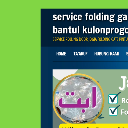
service folding ga
bantul kulonprog
SERVICE ROLLING DOOR JOGJA FOLDING GATE PINT
Main menu
Skip
HOME
TA’ARUF
HUBUNGI KAMI
S
to
content