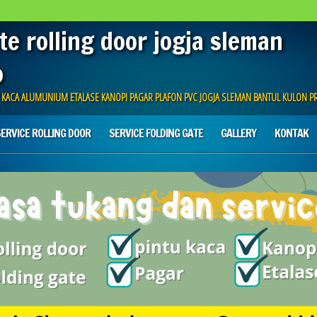
te rolling door jogja sleman
o
U KACA ALUMUNIUM ETALASE KANOPI PAGAR PLAFON PVC JOGJA SLEMAN BANTUL KULON 
ERVICE ROLLING DOOR
SERVICE FOLDING GATE
GALLERY
KONTAK