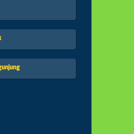
k
gunjung