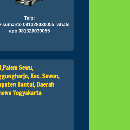
Telp:
 sumanto 081328030055 whats
app 081328030055
II,Palem Sewu,
gungharjo, Kec. Sewon,
paten Bantul, Daerah
imewa Yogyakarta