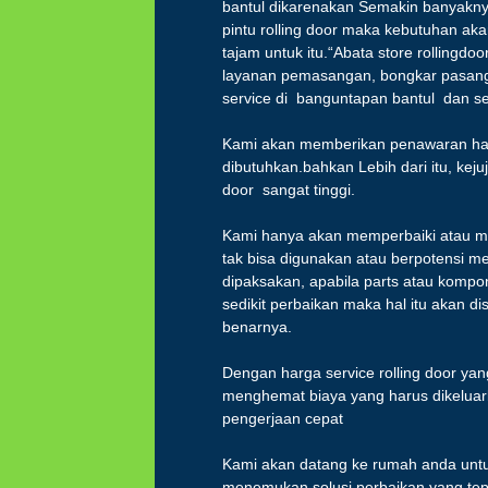
bantul dikarenakan Semakin banyakn
pintu rolling door maka kebutuhan akan
tajam untuk itu.“Abata store rollingdo
layanan pemasangan, bongkar pasang 
service di banguntapan bantul dan se
Kami akan memberikan penawaran harg
dibutuhkan.bahkan Lebih dari itu, keju
door sangat tinggi.
Kami hanya akan memperbaiki atau m
tak bisa digunakan atau berpotensi me
dipaksakan, apabila parts atau komp
sedikit perbaikan maka hal itu akan
benarnya.
Dengan harga service rolling door ya
menghemat biaya yang harus dikeluark
pengerjaan cepat
Kami akan datang ke rumah anda untuk
menemukan solusi perbaikan yang tepa