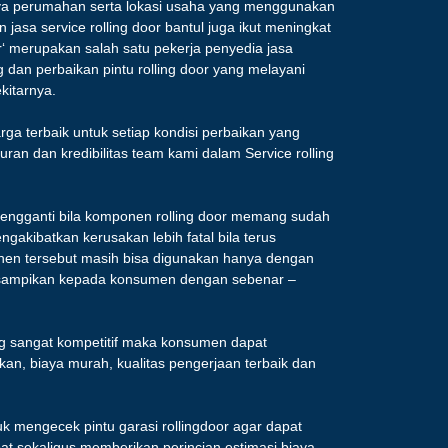
ya perumahan serta lokasi usaha yang menggunakan
 jasa service rolling door bantul juga ikut meningkat
or‘ merupakan salah satu pekerja penyedia jasa
dan perbaikan pintu rolling door yang melayani
kitarnya.
a terbaik untuk setiap kondisi perbaikan yang
juran dan kredibilitas team kami dalam Service rolling
engganti bila komponen rolling door memang sudah
ngakibatkan kerusakan lebih fatal bila terus
onen tersebut masih bisa digunakan hanya dengan
 disampikan kepada konsumen dengan sebenar –
ng sangat kompetitif maka konsumen dapat
an, biaya murah, kualitas pengerjaan terbaik dan
 mengecek pintu garasi rollingdoor agar dapat
t sekaligus memberikan perincian estimasi biaya