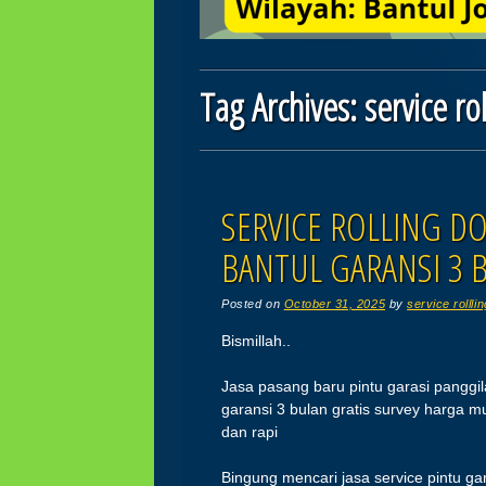
Tag Archives:
service ro
Post navigation
SERVICE ROLLING D
BANTUL GARANSI 3 
Posted on
October 31, 2025
by
service rollli
Bismillah..
Jasa pasang baru pintu garasi panggil
garansi 3 bulan gratis survey harga 
dan rapi
Bingung mencari jasa service pintu ga