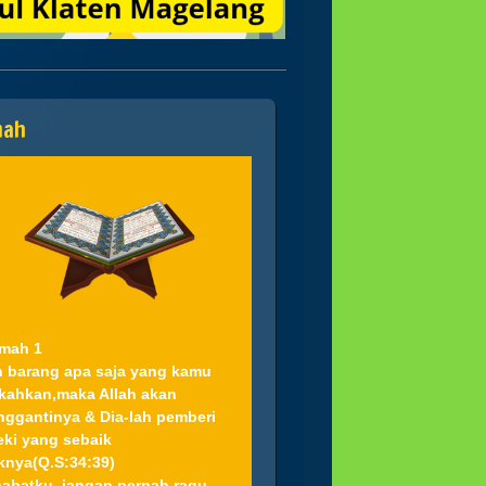
mah
mah 1
 barang apa saja yang kamu
kahkan,maka Allah akan
ggantinya & Dia-lah pemberi
eki yang sebaik
knya(Q.S:34:39)
abatku..jangan pernah ragu