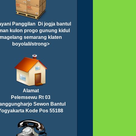
yani Panggilan Di jogja bantul
man kulon progo gunung kidul
magelang semarang klaten
boyolali/strong>
Alamat
Pelemsewu Rt 03
anggungharjo Sewon Bantul
Yogyakarta Kode Pos 55188