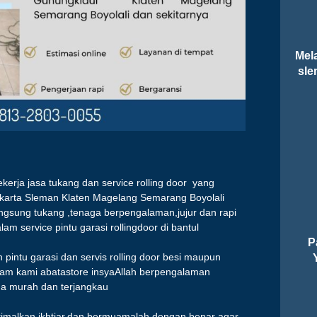
Mela
sle
kerja jasa tukang dan service rolling door yang
akarta Sleman Klaten Magelang Semarang Boyolali
ngsung tukang ,tenaga berpengalaman,jujur dan rapi
 service pintu garasi rollingdoor di bantul
P
intu garasi dan servis rolling door besi maupun
am kami abatastore insyaAllah berpengalaman
rga murah dan terjangkau
malkan ikhtiar,dan bermuamalah dengan benar agar