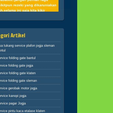
ikitpun rezeki yang dikaruniakan
ah,selama ini saja kita kikir
un Allah tetap memberi rizki
ada kita apalagi kita gemar
ekah,niscaya pasti akan terjamin
up kita
gori Artikel
mah 2
sa tukang service plafon jogja sleman
 barang siapa berpaling dari
ntul
ingatan-Ku maka baginya
rvice folding gate bantul
ghidupan yang
pit(Q.S.20:124)
rvice folding gate jogja
abatku..dosa-dosalah yang
rvice folding gate klaten
yempitkan hati, mari perbaiki
i dan memohon ampun atas
rvice folding gate sleman
a-dosa kita kepada Allah
rvice gerobak motor jogja
mah 3
rvice kanopi jogja
a engkau berbuat baik,berarti
rvice pagar Jogja
buat baik untuk dirimu sendiri
rvice pintu kaca etalase klaten
 jika engkau berbuat buruk maka