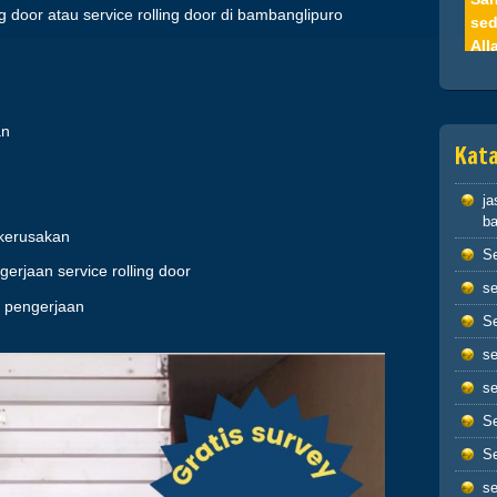
g door atau service rolling door di bambanglipuro
sed
All
nam
kep
sed
an
hid
Kata
Hik
ja
Dan
ba
per
 kerusakan
Se
pen
gerjaan service rolling door
sem
se
sah
ap pengerjaan
Se
men
dir
se
dos
se
Hik
Se
jik
Se
ber
se
dan