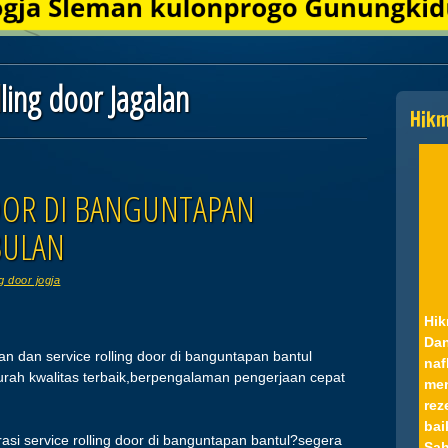
lling door Jagalan
Hik
OOR DI BANGUNTAPAN
BULAN
ng door jogja
Hik
Dan
an dan service rolling door di banguntapan bantul
naf
murah kwalitas terbaik,berpengalaman pengerjaan cepat
men
rez
bai
rasi service rolling door di banguntapan bantul?segera
Sah