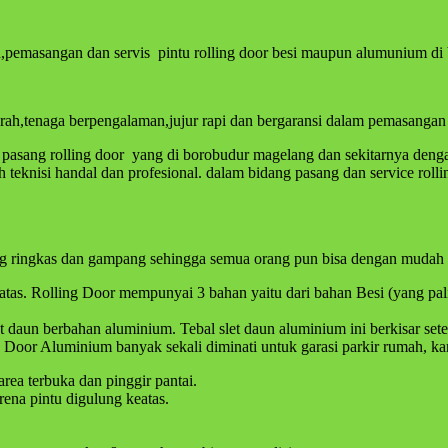
n,pemasangan dan servis pintu rolling door besi maupun alumunium di
ah,tenaga berpengalaman,jujur rapi dan bergaransi dalam pemasangan d
pasang rolling door yang di borobudur magelang dan sekitarnya dengan
teknisi handal dan profesional. dalam bidang pasang dan service rolli
ng ringkas dan gampang sehingga semua orang pun bisa dengan mudah 
e atas. Rolling Door mempunyai 3 bahan yaitu dari bahan Besi (yang p
let daun berbahan aluminium. Tebal slet daun aluminium ini berkisar
Door Aluminium banyak sekali diminati untuk garasi parkir rumah, kan
rea terbuka dan pinggir pantai.
ena pintu digulung keatas.