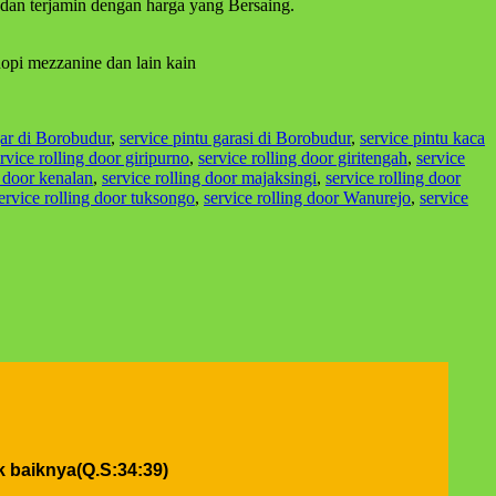
 dan terjamin dengan harga yang Bersaing.
nopi mezzanine dan lain kain
gar di Borobudur
,
service pintu garasi di Borobudur
,
service pintu kaca
rvice rolling door giripurno
,
service rolling door giritengah
,
service
g door kenalan
,
service rolling door majaksingi
,
service rolling door
ervice rolling door tuksongo
,
service rolling door Wanurejo
,
service
 baiknya(Q.S:34:39)