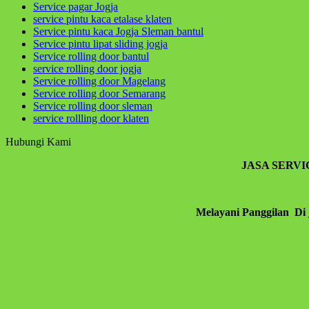
Service pagar Jogja
service pintu kaca etalase klaten
Service pintu kaca Jogja Sleman bantul
Service pintu lipat sliding jogja
Service rolling door bantul
service rolling door jogja
Service rolling door Magelang
Service rolling door Semarang
Service rolling door sleman
service rollling door klaten
Hubungi Kami
JASA SERV
Melayani Panggilan Di 