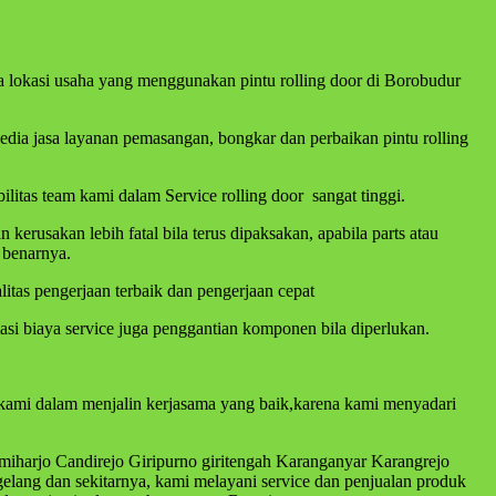
a lokasi usaha yang menggunakan pintu rolling door di Borobudur
yedia jasa layanan pemasangan, bongkar dan perbaikan pintu rolling
litas team kami dalam Service rolling door sangat tinggi.
rusakan lebih fatal bila terus dipaksakan, apabila parts atau
 benarnya.
itas pengerjaan terbaik dan pengerjaan cepat
si biaya service juga penggantian komponen bila diperlukan.
a kami dalam menjalin kerjasama yang baik,karena kami menyadari
umiharjo Candirejo Giripurno giritengah Karanganyar Karangrejo
lang dan sekitarnya, kami melayani service dan penjualan produk