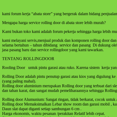
kami forum kerja “abata store” yang bergerak dalam bidang penjuala
Mengapa harga service rolling door di abata store lebih murah?
Kami bukan toko kami adalah forum pekerja sehingga harga lebih mur
kami melayani servis,menjual produk dan komponen rolling door dan 
selama bertahun – tahun dibidang service dan pasang Di dukung oleh 
jasa pasang baru dan service rollingdoor yang kami tawarkan.
TENTANG ROLLINGDOOR
Rooling Door untuk pintu garasi atau ruko. Karena sistem kerja ya
Rolling Door adalah pintu penutup garasi atau kios yang digulung k
(yang paling mahal).
Rolling door aluminium merupakan Rolling door yang terbuat dari s
dan tahan karat, dan sangat mudah pemeliharaannya sehingga Rolling 
Rolling door Alumunium: Sangat ringan, tidak berkarat, cocok untuk a
Rolling door Memaksimalkan Lebar show room dan garasi mobil , kar
Daun slat dapat diganti setiap sambungan 6 cm .
Harga ekonomis, waktu pesanan /perakitan Relatif lebih cepat.