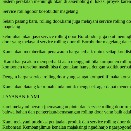
Sistem perakitan memungkinkan di assembling di lokasi proyek kare
Service rollingdoor boeobudur magelang
Selain pasang baru, rolling door,kami juga melayani service rollin
magelang
kebutuhan akan jasa service rolling door Borobudur juga ikut meningk
door yang melayani service rolling door di Borobudur magelang dan s
Kami akan memberikan penawaran harga terbaik untuk setiap kondisi p
Kami hanya akan memperbaiki atau mengganti bila komponen rolling d
komponen tersebut masih bisa digunakan hanya dengan sedikit perba
Dengan harga service rolling door yang sangat kompetitif maka kons
Kami akan datang ke rumah anda untuk mengecek agar dapat menemuka
LAYANAN KAMI
kami melayani person (pemasangan pintu dan service rolling door ru
bahwa bahan dan pengerjaan/pemasangan rolling door yang baik adala
Kami melayani produksi penjualan produk dan service rolling door d
Kebonsari Kembanglimus kenalan majaksingi ngadiharjo ngargogondo