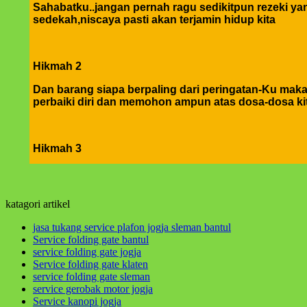
Sahabatku..jangan pernah ragu sedikitpun rezeki yang
sedekah,niscaya pasti akan terjamin hidup kita
Hikmah 2
Dan barang siapa berpaling dari peringatan-Ku mak
perbaiki diri dan memohon ampun atas dosa-dosa ki
Hikmah 3
jika engkau berbuat baik,berarti berbuat baik untuk 
yang tertukar atau meleset jangan pernah salahkan ke
katagori artikel
hikmah 4
jasa tukang service plafon jogja sleman bantul
Service folding gate bantul
service folding gate jogja
Apabila telah ditunaikan sholat,maka bertebaranlah
Service folding gate klaten
service folding gate sleman
Sahabatku..karunia Allah tak hanya berbentuk uang,b
service gerobak motor jogja
Service kanopi jogja