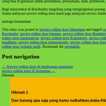
yang bisa di gunakan untuk perumahan, perusahaan, mall, pertokoan, 
Bagi masyarakat di Borobudur magelang yang menginginkan pasang b
Selain melayani service rolling door kami juga melayani service fold
semoga bermanfaat
This entry was posted in
Service rolling door Magelang
and tagged
se
Borobudur
,
service rolling door bigaran
,
service rolling door Bumihar
rolling door karanganyar
,
service rolling door Karangrejo
,
service rol
ngadihajo
,
service rolling door ngargogondo
,
service rolling door Sa
rolling door wringin putih
. Bookmark the
permalink
.
Post navigation
←
Service rolling door di bandongan magelang
service rolling door di Semarang
→
Hikmah
Hikmah 1
Dan barang apa saja yang kamu nafkahkan,maka Alla