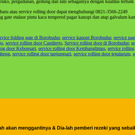
ruko, pergudanan, gedung dan lain sebagainya dengan kualitas terbaik
aru atau service rolling door dapat menghubungi 0821-3566-2249
ing gate etalase pintu kaca tempered pagar kanopi dan atap galvalum ka
rvice folding gate di Borobudur
,
service kanopi Borobudur
,
service pa
jo
,
service rolling door Candirejo
,
Service rolling door di Borobudur
,
se
ling door Kebonsari
,
service rolling door Kembanglimus
,
service rollin
mbeng
,
service rolling door tanjungsari
,
service rolling door tegalarum
,
s
h akan menggantinya & Dia-lah pemberi rezeki yang sebaik