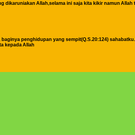
 dikaruniakan Allah,selama ini saja kita kikir namun Allah 
a baginya penghidupan yang sempit(Q.S.20:124) sahabatku.
ta kepada Allah
dirimu sendiri dan jika engkau berbuat buruk maka perbuata
adaan atau orang lain karena semua perbuatan kita pasti ke
 kamu dimuka bumi dan carilah karunia Allah dan ingatlah 
isa ilmu,hikmah,kesehatan,silaturahmi,kekuatan iman dan la