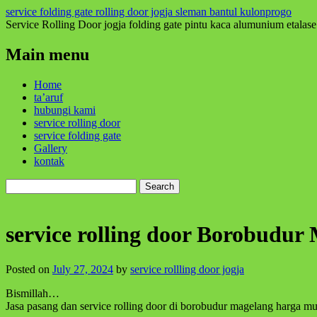
service folding gate rolling door jogja sleman bantul kulonprogo
Service Rolling Door jogja folding gate pintu kaca alumunium etalase
Main menu
Skip
Home
to
ta’aruf
content
hubungi kami
service rolling door
service folding gate
Gallery
kontak
Search
for:
service rolling door Borobudur
Posted on
July 27, 2024
by
service rollling door jogja
Bismillah…
Jasa pasang dan service rolling door di borobudur magelang harga mu