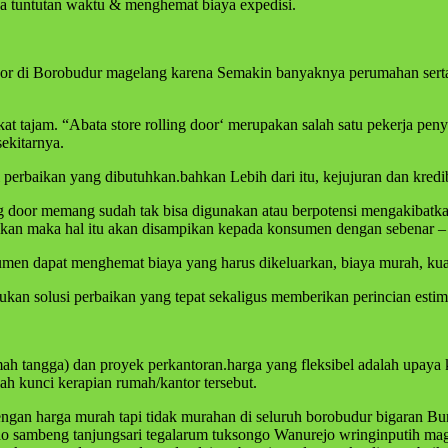
na tuntutan waktu & menghemat biaya expedisi.
g door di Borobudur magelang karena Semakin banyaknya perumahan sert
at tajam. “Abata store rolling door‘ merupakan salah satu pekerja pen
ekitarnya.
erbaikan yang dibutuhkan.bahkan Lebih dari itu, kejujuran dan kredibi
oor memang sudah tak bisa digunakan atau berpotensi mengakibatkan ke
ikan maka hal itu akan disampikan kepada konsumen dengan sebenar –
umen dapat menghemat biaya yang harus dikeluarkan, biaya murah, kual
n solusi perbaikan yang tepat sekaligus memberikan perincian estima
mah tangga) dan proyek perkantoran.harga yang fleksibel adalah upay
h kunci kerapian rumah/kantor tersebut.
engan harga murah tapi tidak murahan di seluruh borobudur bigaran B
 sambeng tanjungsari tegalarum tuksongo Wanurejo wringinputih mage