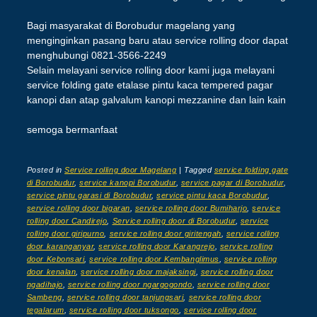
Bagi masyarakat di Borobudur magelang yang
menginginkan pasang baru atau service rolling door dapat
menghubungi 0821-3566-2249
Selain melayani service rolling door kami juga melayani
service folding gate etalase pintu kaca tempered pagar
kanopi dan atap galvalum kanopi mezzanine dan lain kain
semoga bermanfaat
Posted in
Service rolling door Magelang
|
Tagged
service folding gate
di Borobudur
,
service kanopi Borobudur
,
service pagar di Borobudur
,
service pintu garasi di Borobudur
,
service pintu kaca Borobudur
,
service rolling door bigaran
,
service rolling door Bumiharjo
,
service
rolling door Candirejo
,
Service rolling door di Borobudur
,
service
rolling door giripurno
,
service rolling door giritengah
,
service rolling
door karanganyar
,
service rolling door Karangrejo
,
service rolling
door Kebonsari
,
service rolling door Kembanglimus
,
service rolling
door kenalan
,
service rolling door majaksingi
,
service rolling door
ngadihajo
,
service rolling door ngargogondo
,
service rolling door
Sambeng
,
service rolling door tanjungsari
,
service rolling door
tegalarum
,
service rolling door tuksongo
,
service rolling door