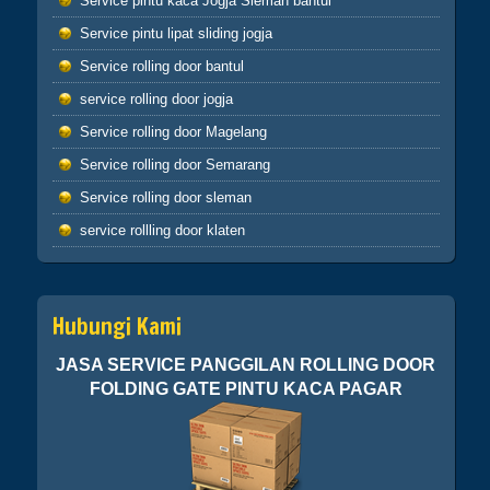
Service pintu kaca Jogja Sleman bantul
Service pintu lipat sliding jogja
Apabila telah ditunaikan sholat,maka
bertebaranlah kamu dimuka bumi dan carilah
Service rolling door bantul
karunia Allah dan ingatlah allah banyak-
service rolling door jogja
banyak agar kamu beruntung (Q.S.62:10)
Sahabatku..karunia Allah tak hanya berbentuk
Service rolling door Magelang
uang,bisa
Service rolling door Semarang
ilmu,hikmah,kesehatan,silaturahmi,kekuatan
iman dan lain-lain. Insyaallah semua jadi
Service rolling door sleman
ibadah
service rollling door klaten
Hubungi Kami
JASA SERVICE PANGGILAN ROLLING DOOR
FOLDING GATE PINTU KACA PAGAR