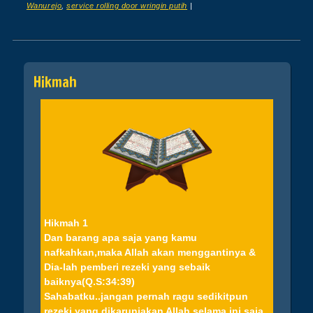
Wanurejo
,
service rolling door wringin putih
|
Post navigation
Hikmah
Hikmah 1
Dan barang apa saja yang kamu
nafkahkan,maka Allah akan menggantinya &
Dia-lah pemberi rezeki yang sebaik
baiknya(Q.S:34:39)
Sahabatku..jangan pernah ragu sedikitpun
rezeki yang dikaruniakan Allah,selama ini saja