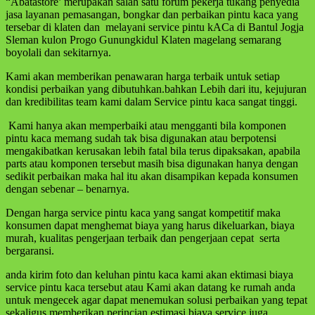
“Abatastore’ merupakan salah satu forum pekerja tukang penyedia
jasa layanan pemasangan, bongkar dan perbaikan pintu kaca yang
tersebar di klaten dan melayani service pintu kACa di Bantul Jogja
Sleman kulon Progo Gunungkidul Klaten magelang semarang
boyolali dan sekitarnya.
Kami akan memberikan penawaran harga terbaik untuk setiap
kondisi perbaikan yang dibutuhkan.bahkan Lebih dari itu, kejujuran
dan kredibilitas team kami dalam Service pintu kaca sangat tinggi.
Kami hanya akan memperbaiki atau mengganti bila komponen
pintu kaca memang sudah tak bisa digunakan atau berpotensi
mengakibatkan kerusakan lebih fatal bila terus dipaksakan, apabila
parts atau komponen tersebut masih bisa digunakan hanya dengan
sedikit perbaikan maka hal itu akan disampikan kepada konsumen
dengan sebenar – benarnya.
Dengan harga service pintu kaca yang sangat kompetitif maka
konsumen dapat menghemat biaya yang harus dikeluarkan, biaya
murah, kualitas pengerjaan terbaik dan pengerjaan cepat serta
bergaransi.
anda kirim foto dan keluhan pintu kaca kami akan ektimasi biaya
service pintu kaca tersebut atau Kami akan datang ke rumah anda
untuk mengecek agar dapat menemukan solusi perbaikan yang tepat
sekaligus memberikan perincian estimasi biaya service juga