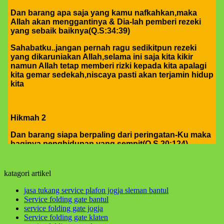
Dan barang apa saja yang kamu nafkahkan,maka
Allah akan menggantinya & Dia-lah pemberi rezeki
yang sebaik baiknya(Q.S:34:39)
Sahabatku..jangan pernah ragu sedikitpun rezeki
yang dikaruniakan Allah,selama ini saja kita kikir
namun Allah tetap memberi rizki kepada kita apalagi
kita gemar sedekah,niscaya pasti akan terjamin hidup
kita
Hikmah 2
Dan barang siapa berpaling dari peringatan-Ku maka
baginya penghidupan yang sempit(Q.S.20:124)
sahabatku..dosa-dosalah yang menyempitkan hati,
mari perbaiki diri dan memohon ampun atas dosa-
dosa kita kepada Allah
katagori artikel
jasa tukang service plafon jogja sleman bantul
Service folding gate bantul
Hikmah 3
service folding gate jogja
Service folding gate klaten
jika engkau berbuat baik,berarti berbuat baik untuk