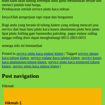
team kami akan datang ketempat anda guna memastikan desain dan
merinci jumlah total harga.
Pembayaran setelah service pintu kaca selesai
InsyaAllah pengerjaan rapi cepat dan bergaransi
Bagi anda yang berada di tulung klaten yang sedang mencari jasa
service dan buat baru pintu kaca kusen aluminium pintu besi pintu
lipat pintu folding gate harmonika patroling pagar etalase railing
tangga rolling door dapat menghubungi 0813-2803-0055
semoga info ini bermanfaat
Posted in
service pintu kaca etalase klaten
|
Tagged
service almari
kaca tulung klaten
,
service etalase kaca tulung klaten
,
service kusen
kaca alumunium tulung klaten
,
service pintu kaca tempered tulung
klaten
,
service pintu kaca tulung klaten
|
Post navigation
Hikmah
Hikmah 1