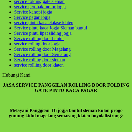
service folding gate sleman
dirimu sendiri dan jika engkau berbuat buruk maka
service gerobak motor jogja
perbuatan burukmu itu untuk dirimu sendiri(Q.S.17:7)
Service kanopi jogja
tiada yang tertukar atau meleset jangan pernah
Service pagar Jogja
salahkan keadaan atau orang lain karena semua
service pintu kaca etalase klaten
perbuatan kita pasti kembali kepada diri kita sendiri
Service pintu kaca Jogja Sleman bantul
Service pintu lipat sliding jogja
hikmah 4
Service rolling door bantul
service rolling door jogja
Service rolling door Magelang
Service rolling door Semarang
Apabila telah ditunaikan sholat,maka bertebaranlah
Service rolling door sleman
kamu dimuka bumi dan carilah karunia Allah dan
service rollling door klaten
ingatlah allah banyak-banyak agar kamu beruntung
(Q.S.62:10)
Hubungi Kami
Sahabatku..karunia Allah tak hanya berbentuk
JASA SERVICE PANGGILAN ROLLING DOOR FOLDING
uang,bisa
GATE PINTU KACA PAGAR
ilmu,hikmah,kesehatan,silaturahmi,kekuatan iman
dan lain-lain. Insyaallah semua jadi ibadah
Melayani Panggilan Di jogja bantul sleman kulon progo
gunung kidul magelang semarang klaten boyolali/strong>