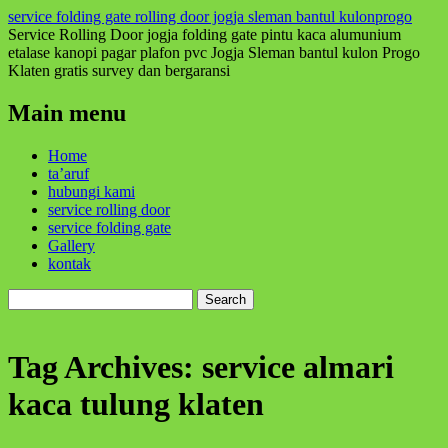
service folding gate rolling door jogja sleman bantul kulonprogo
Service Rolling Door jogja folding gate pintu kaca alumunium
etalase kanopi pagar plafon pvc Jogja Sleman bantul kulon Progo
Klaten gratis survey dan bergaransi
Main menu
Skip
Home
to
ta’aruf
content
hubungi kami
service rolling door
service folding gate
Gallery
kontak
Search
for:
Tag Archives:
service almari
kaca tulung klaten