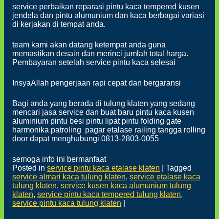
service perbaikan reparasi pintu kaca tempered kusen
jendela dan pintu alumunium dan kaca berbagai variasi
di kerjakan di tempat anda.
team kami akan datang ketempat anda guna
memastikan desain dan merinci jumlah total harga.
Pembayaran setelah service pintu kaca selesai
InsyaAllah pengerjaan rapi cepat dan bergaransi
Bagi anda yang berada di tulung klaten yang sedang
mencari jasa service dan buat baru pintu kaca kusen
aluminium pintu besi pintu lipat pintu folding gate
harmonika patroling pagar etalase railing tangga rolling
door dapat menghubungi 0813-2803-0055
semoga info ini bermanfaat
Posted in
service pintu kaca etalase klaten
|
Tagged
service almari kaca tulung klaten
,
service etalase kaca
tulung klaten
,
service kusen kaca alumunium tulung
klaten
,
service pintu kaca tempered tulung klaten
,
service pintu kaca tulung klaten
|