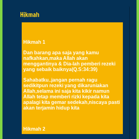
Hikmah
Post navigation
Hikmah 1
Dan barang apa saja yang kamu
nafkahkan,maka Allah akan
menggantinya & Dia-lah pemberi rezeki
yang sebaik baiknya(Q.S:34:39)
Sahabatku..jangan pernah ragu
sedikitpun rezeki yang dikaruniakan
Allah,selama ini saja kita kikir namun
Allah tetap memberi rizki kepada kita
apalagi kita gemar sedekah,niscaya pasti
akan terjamin hidup kita
Hikmah 2