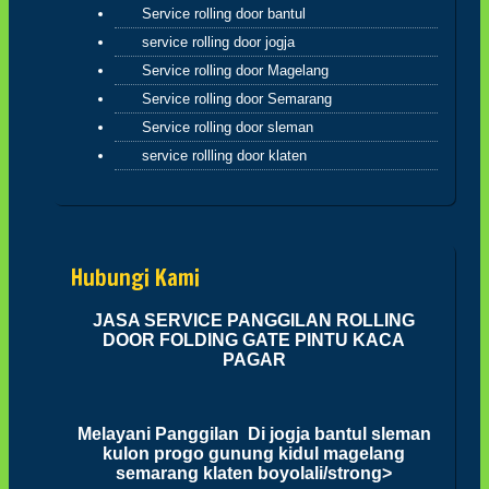
bertebaranlah kamu dimuka bumi dan
Service rolling door bantul
carilah karunia Allah dan ingatlah allah
service rolling door jogja
banyak-banyak agar kamu beruntung
(Q.S.62:10)
Service rolling door Magelang
Service rolling door Semarang
Sahabatku..karunia Allah tak hanya
berbentuk uang,bisa
Service rolling door sleman
ilmu,hikmah,kesehatan,silaturahmi,kekuatan
service rollling door klaten
iman dan lain-lain. Insyaallah semua jadi
ibadah
Hubungi Kami
JASA SERVICE PANGGILAN ROLLING
DOOR FOLDING GATE PINTU KACA
PAGAR
Melayani Panggilan Di jogja bantul sleman
kulon progo gunung kidul magelang
semarang klaten boyolali/strong>