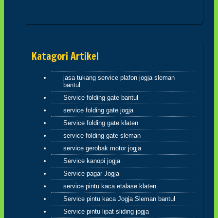
Dan barang siapa berpaling dari
peringatan-Ku maka baginya
penghidupan yang sempit(Q.S.20:124)
sahabatku..dosa-dosalah yang
menyempitkan hati, mari perbaiki diri dan
memohon ampun atas dosa-dosa kita
kepada Allah
Katagori Artikel
jasa tukang service plafon jogja sleman
bantul
Hikmah 3
Service folding gate bantul
jika engkau berbuat baik,berarti berbuat
service folding gate jogja
baik untuk dirimu sendiri dan jika engkau
berbuat buruk maka perbuatan burukmu
Service folding gate klaten
itu untuk dirimu sendiri(Q.S.17:7) tiada
service folding gate sleman
yang tertukar atau meleset jangan pernah
salahkan keadaan atau orang lain karena
service gerobak motor jogja
semua perbuatan kita pasti kembali
Service kanopi jogja
kepada diri kita sendiri
Service pagar Jogja
hikmah 4
service pintu kaca etalase klaten
Service pintu kaca Jogja Sleman bantul
Service pintu lipat sliding jogja
Apabila telah ditunaikan sholat,maka