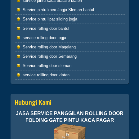
service pintu kaca etalase klaten
hikmah 4
Service pintu kaca Jogja Sleman bantul
Service pintu lipat sliding jogja
Apabila telah ditunaikan sholat,maka
bertebaranlah kamu dimuka bumi dan carilah
Service rolling door bantul
karunia Allah dan ingatlah allah banyak-
service rolling door jogja
banyak agar kamu beruntung (Q.S.62:10)
Sahabatku..karunia Allah tak hanya berbentuk
Service rolling door Magelang
uang,bisa
Service rolling door Semarang
ilmu,hikmah,kesehatan,silaturahmi,kekuatan
iman dan lain-lain. Insyaallah semua jadi
Service rolling door sleman
ibadah
service rollling door klaten
Hubungi Kami
JASA SERVICE PANGGILAN ROLLING DOOR
FOLDING GATE PINTU KACA PAGAR