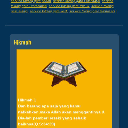
service folding gate pedan
,
service folding gate Polanharjo
,
service
folding gate Prambanan
,
service folding gate trucuk
,
service folding
gate tulung
,
service folding gate wedi
,
service folding gate Wonosari
|
Post navigation
Hikmah
Hikmah 1
Dan barang apa saja yang kamu
nafkahkan,maka Allah akan menggantinya &
Dia-lah pemberi rezeki yang sebaik
baiknya(Q.S:34:39)