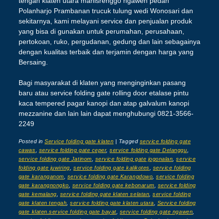
tengah klaten utara manisrenggo ngawen pedan
Polanharjo Prambanan trucuk tulung wedi Wonosari dan
sekitarnya, kami melayani service dan penjualan produk
yang bisa di gunakan untuk perumahan, perusahaan,
pertokoan, ruko, pergudanan, gedung dan lain sebagainya
dengan kualitas terbaik dan terjamin dengan harga yang
Bersaing.
Bagi masyarakat di klaten yang menginginkan pasang
baru atau service folding gate rolling door etalase pintu
kaca tempered pagar kanopi dan atap galvalum kanopi
mezzanine dan lain lain dapat menghubungi 0821-3566-
2249
Posted in
Service folding gate klaten
|
Tagged
service folding gate
cawas
,
service folding gate ceper
,
service folding gate Delanggu
,
service folding gate Jatinom
,
service folding gate jogonalan
,
service
folding gate juwiring
,
service folding gate kalikotes
,
service folding
gate karanganom
,
service folding gate Karangdowo
,
service folding
gate karangnongko
,
service folding gate kebonarum
,
service folding
gate kemalang
,
service folding gate klaten selatan
,
service folding
gate klaten tengah
,
service folding gate klaten utara
,
Service folding
gate klaten.service folding gate bayat
,
service folding gate ngawen
,