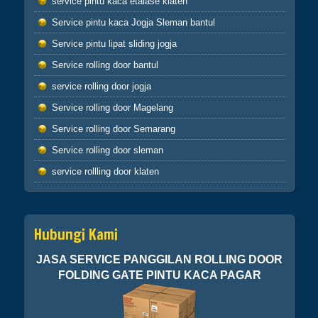
service pintu kaca etalase klaten
hikmah 4
Service pintu kaca Jogja Sleman bantul
Service pintu lipat sliding jogja
Apabila telah ditunaikan sholat,maka
bertebaranlah kamu dimuka bumi dan carilah
Service rolling door bantul
karunia Allah dan ingatlah allah banyak-
service rolling door jogja
banyak agar kamu beruntung (Q.S.62:10)
Sahabatku..karunia Allah tak hanya berbentuk
Service rolling door Magelang
uang,bisa
Service rolling door Semarang
ilmu,hikmah,kesehatan,silaturahmi,kekuatan
iman dan lain-lain. Insyaallah semua jadi
Service rolling door sleman
ibadah
service rollling door klaten
Hubungi Kami
JASA SERVICE PANGGILAN ROLLING DOOR
FOLDING GATE PINTU KACA PAGAR