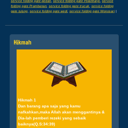
service folding gate pedan
,
service folding gate Polanharjo
,
service
folding gate Prambanan
,
service folding gate trucuk
,
service folding
gate tulung
,
service folding gate wedi
,
service folding gate Wonosari
|
Post navigation
Hikmah
Hikmah 1
Dan barang apa saja yang kamu
nafkahkan,maka Allah akan menggantinya &
Dia-lah pemberi rezeki yang sebaik
baiknya(Q.S:34:39)