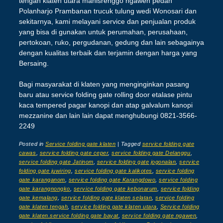
tengah klaten utara manisrenggo ngawen pedan
Polanharjo Prambanan trucuk tulung wedi Wonosari dan
sekitarnya, kami melayani service dan penjualan produk
yang bisa di gunakan untuk perumahan, perusahaan,
pertokoan, ruko, pergudanan, gedung dan lain sebagainya
dengan kualitas terbaik dan terjamin dengan harga yang
Bersaing.
Bagi masyarakat di klaten yang menginginkan pasang
baru atau service folding gate rolling door etalase pintu
kaca tempered pagar kanopi dan atap galvalum kanopi
mezzanine dan lain lain dapat menghubungi 0821-3566-
2249
Posted in
Service folding gate klaten
|
Tagged
service folding gate
cawas
,
service folding gate ceper
,
service folding gate Delanggu
,
service folding gate Jatinom
,
service folding gate jogonalan
,
service
folding gate juwiring
,
service folding gate kalikotes
,
service folding
gate karanganom
,
service folding gate Karangdowo
,
service folding
gate karangnongko
,
service folding gate kebonarum
,
service folding
gate kemalang
,
service folding gate klaten selatan
,
service folding
gate klaten tengah
,
service folding gate klaten utara
,
Service folding
gate klaten.service folding gate bayat
,
service folding gate ngawen
,