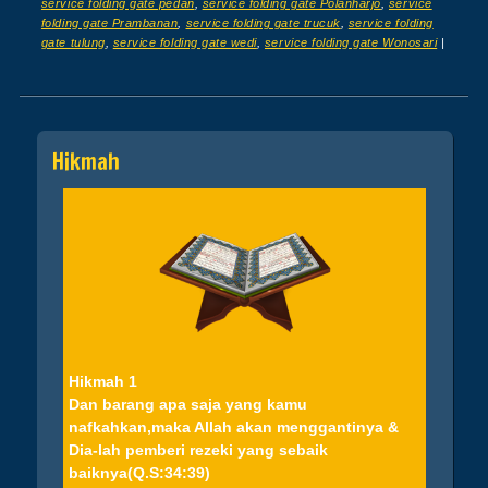
service folding gate pedan
,
service folding gate Polanharjo
,
service
folding gate Prambanan
,
service folding gate trucuk
,
service folding
gate tulung
,
service folding gate wedi
,
service folding gate Wonosari
|
Post navigation
Hikmah
Hikmah 1
Dan barang apa saja yang kamu
nafkahkan,maka Allah akan menggantinya &
Dia-lah pemberi rezeki yang sebaik
baiknya(Q.S:34:39)