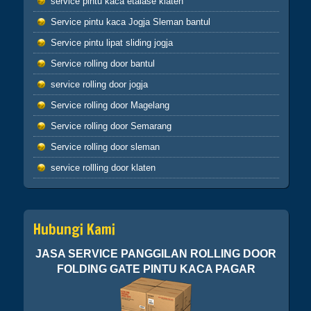
service pintu kaca etalase klaten
hikmah 4
Service pintu kaca Jogja Sleman bantul
Service pintu lipat sliding jogja
Apabila telah ditunaikan sholat,maka
bertebaranlah kamu dimuka bumi dan carilah
Service rolling door bantul
karunia Allah dan ingatlah allah banyak-
service rolling door jogja
banyak agar kamu beruntung (Q.S.62:10)
Sahabatku..karunia Allah tak hanya berbentuk
Service rolling door Magelang
uang,bisa
Service rolling door Semarang
ilmu,hikmah,kesehatan,silaturahmi,kekuatan
iman dan lain-lain. Insyaallah semua jadi
Service rolling door sleman
ibadah
service rollling door klaten
Hubungi Kami
JASA SERVICE PANGGILAN ROLLING DOOR
FOLDING GATE PINTU KACA PAGAR