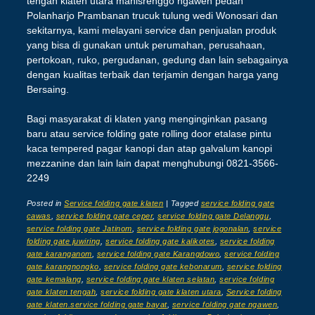
tengah klaten utara manisrenggo ngawen pedan
Polanharjo Prambanan trucuk tulung wedi Wonosari dan
sekitarnya, kami melayani service dan penjualan produk
yang bisa di gunakan untuk perumahan, perusahaan,
pertokoan, ruko, pergudanan, gedung dan lain sebagainya
dengan kualitas terbaik dan terjamin dengan harga yang
Bersaing.
Bagi masyarakat di klaten yang menginginkan pasang
baru atau service folding gate rolling door etalase pintu
kaca tempered pagar kanopi dan atap galvalum kanopi
mezzanine dan lain lain dapat menghubungi 0821-3566-
2249
Posted in
Service folding gate klaten
|
Tagged
service folding gate
cawas
,
service folding gate ceper
,
service folding gate Delanggu
,
service folding gate Jatinom
,
service folding gate jogonalan
,
service
folding gate juwiring
,
service folding gate kalikotes
,
service folding
gate karanganom
,
service folding gate Karangdowo
,
service folding
gate karangnongko
,
service folding gate kebonarum
,
service folding
gate kemalang
,
service folding gate klaten selatan
,
service folding
gate klaten tengah
,
service folding gate klaten utara
,
Service folding
gate klaten.service folding gate bayat
,
service folding gate ngawen
,