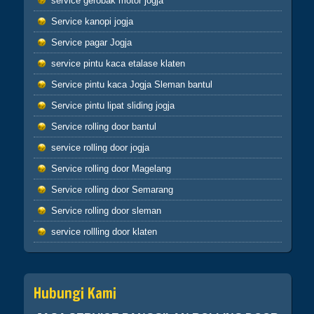
service gerobak motor jogja
buruk maka perbuatan burukmu itu untuk
dirimu sendiri(Q.S.17:7) tiada yang tertukar
Service kanopi jogja
atau meleset jangan pernah salahkan keadaan
Service pagar Jogja
atau orang lain karena semua perbuatan kita
pasti kembali kepada diri kita sendiri
service pintu kaca etalase klaten
hikmah 4
Service pintu kaca Jogja Sleman bantul
Service pintu lipat sliding jogja
Apabila telah ditunaikan sholat,maka
bertebaranlah kamu dimuka bumi dan carilah
Service rolling door bantul
karunia Allah dan ingatlah allah banyak-
service rolling door jogja
banyak agar kamu beruntung (Q.S.62:10)
Sahabatku..karunia Allah tak hanya berbentuk
Service rolling door Magelang
uang,bisa
Service rolling door Semarang
ilmu,hikmah,kesehatan,silaturahmi,kekuatan
iman dan lain-lain. Insyaallah semua jadi
Service rolling door sleman
ibadah
service rollling door klaten
Hubungi Kami