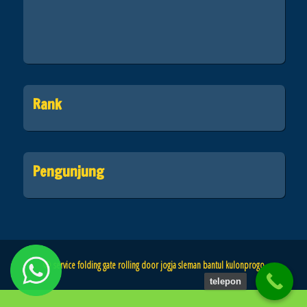
Rank
Pengunjung
© service folding gate rolling door jogja sleman bantul kulonprogo
telepon