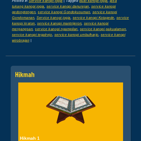
Posted in
Service kanopi jogja
|
Tagged
buat kanopi jogja
,
jasa
tukang kanopi jogja
,
service kanopi danurejan
,
service kanopi
gedongtengen
,
service kanopi Gondokusuman
,
service kanopi
Gondomanan
,
Service kanopi jogja
,
service kanopi Kotagede
,
service
kanopi kraton
,
service kanopi mantrijeron
,
service kanopi
mergangsan
,
service kanopi ngampilan
,
service kanopi pakualaman
,
service kanopi tegalrejo
,
service kanopi umbulharjo
,
service kanopi
wirobrajan
|
Post navigation
Hikmah
Hikmah 1