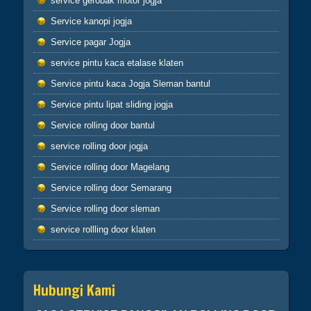
service gerobak motor jogja
buruk maka perbuatan burukmu itu untuk
dirimu sendiri(Q.S.17:7) tiada yang tertukar
Service kanopi jogja
atau meleset jangan pernah salahkan keadaan
Service pagar Jogja
atau orang lain karena semua perbuatan kita
pasti kembali kepada diri kita sendiri
service pintu kaca etalase klaten
hikmah 4
Service pintu kaca Jogja Sleman bantul
Service pintu lipat sliding jogja
Apabila telah ditunaikan sholat,maka
bertebaranlah kamu dimuka bumi dan carilah
Service rolling door bantul
karunia Allah dan ingatlah allah banyak-
service rolling door jogja
banyak agar kamu beruntung (Q.S.62:10)
Sahabatku..karunia Allah tak hanya berbentuk
Service rolling door Magelang
uang,bisa
Service rolling door Semarang
ilmu,hikmah,kesehatan,silaturahmi,kekuatan
iman dan lain-lain. Insyaallah semua jadi
Service rolling door sleman
ibadah
service rollling door klaten
Hubungi Kami