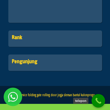
Rank
Pengunjung
© service folding gate rolling door jogja sleman bantul kulonprogo
telepon