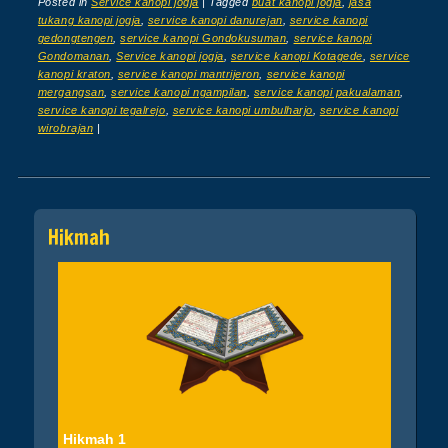
Posted in
Service kanopi jogja
|
Tagged
buat kanopi jogja
,
jasa
tukang kanopi jogja
,
service kanopi danurejan
,
service kanopi
gedongtengen
,
service kanopi Gondokusuman
,
service kanopi
Gondomanan
,
Service kanopi jogja
,
service kanopi Kotagede
,
service
kanopi kraton
,
service kanopi mantrijeron
,
service kanopi
mergangsan
,
service kanopi ngampilan
,
service kanopi pakualaman
,
service kanopi tegalrejo
,
service kanopi umbulharjo
,
service kanopi
wirobrajan
|
Post navigation
Hikmah
Hikmah 1