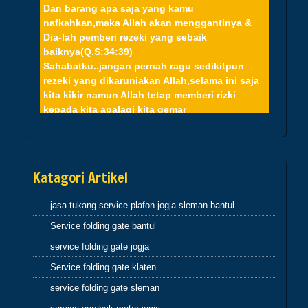
Dan barang apa saja yang kamu
nafkahkan,maka Allah akan menggantinya &
Dia-lah pemberi rezeki yang sebaik
baiknya(Q.S:34:39)
Sahabatku..jangan pernah ragu sedikitpun
rezeki yang dikaruniakan Allah,selama ini saja
kita kikir namun Allah tetap memberi rizki
kepada kita apalagi kita gemar
sedekah,niscaya pasti akan terjamin hidup kita
Hikmah 2
Dan barang siapa berpaling dari peringatan-Ku
Katagori Artikel
maka baginya penghidupan yang
sempit(Q.S.20:124) sahabatku..dosa-dosalah
jasa tukang service plafon jogja sleman bantul
yang menyempitkan hati, mari perbaiki diri dan
memohon ampun atas dosa-dosa kita kepada
Service folding gate bantul
Allah
service folding gate jogja
Service folding gate klaten
Hikmah 3
jika engkau berbuat baik,berarti berbuat baik
service folding gate sleman
untuk dirimu sendiri dan jika engkau berbuat