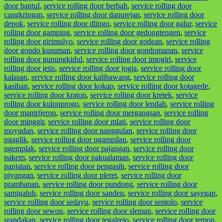
door bantul
,
service rolling door berbah
,
service rolling door
cangkringan
,
service rolling door danurejan
,
service rolling door
depok
,
service rolling door dlingo
,
service rolling door galur
,
service
rolling door gamping
,
service rolling door gedongtengen
,
service
rolling door girimulyo
,
service rolling door godean
,
service rolling
door gondo kusuman
,
service rolling door gondomanan
,
service
rolling door gunungkidul
,
service rolling door imogiri
,
service
rolling door jetis
,
service rolling door jogja
,
service rolling door
kalasan
,
service rolling door kalibawang
,
service rolling door
kasihan
,
service rolling door kokap
,
service rolling door kotagede
,
service rolling door kraton
,
service rolling door kretek
,
service
rolling door kulonprogo
,
service rolling door lendah
,
service rolling
door mantrijeron
,
service rolling door mergangsan
,
service rolling
door minggir
,
service rolling door mlati
,
service rolling door
moyudan
,
service rolling door nanggulan
,
service rolling door
ngaglik
,
service rolling door ngampilan
,
service rolling door
ngemplak
,
service rolling door pajangan
,
service rolling door
pakem
,
service rolling door pakualaman
,
service rolling door
panjatan
,
service rolling door pengasih
,
service rolling door
piyungan
,
service rolling door pleret
,
service rolling door
prambanan
,
service rolling door pundong
,
service rolling door
samigaluh
,
service rolling door sanden
,
service rolling door sayegan
,
service rolling door sedayu
,
service rolling door sentolo
,
service
rolling door sewon
,
service rolling door sleman
,
service rolling door
srandakan
,
service rolling door tegalrejo
,
service rolling door temon
,