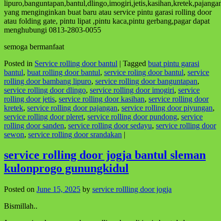
lipuro,banguntapan,bantul,dlingo,imogiri,jetis,kasihan,kretek,pajan
yang menginginkan buat baru atau service pintu garasi rolling door
atau folding gate, pintu lipat ,pintu kaca,pintu gerbang,pagar dapat
menghubungi 0813-2803-0055
semoga bermanfaat
Posted in
Service rolling door bantul
|
Tagged
buat pintu garasi
bantul
,
buat rolling door bantul
,
service roling door bantul
,
service
rolling door bambang lipuro
,
service rolling door banguntapan
,
service rolling door dlingo
,
service rolling door imogiri
,
service
rolling door jetis
,
service rolling door kasihan
,
service rolling door
kretek
,
service rolling door pajangan
,
service rolling door piyungan
,
service rolling door pleret
,
service rolling door pundong
,
service
rolling door sanden
,
service rolling door sedayu
,
service rolling door
sewon
,
service rolling door srandakan
|
service rolling door jogja bantul sleman
kulonprogo gunungkidul
Posted on
June 15, 2025
by
service rollling door jogja
Bismillah..