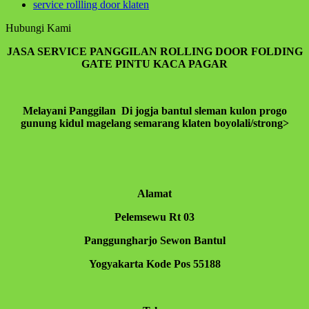
service rollling door klaten
ingatlah allah banyak-banyak agar kamu beruntung
(Q.S.62:10)
Hubungi Kami
Sahabatku..karunia Allah tak hanya berbentuk
JASA SERVICE PANGGILAN ROLLING DOOR FOLDING
uang,bisa
GATE PINTU KACA PAGAR
ilmu,hikmah,kesehatan,silaturahmi,kekuatan iman
dan lain-lain. Insyaallah semua jadi ibadah
Melayani Panggilan Di jogja bantul sleman kulon progo
gunung kidul magelang semarang klaten boyolali/strong>
Alamat
Pelemsewu Rt 03
Panggungharjo Sewon Bantul
Yogyakarta Kode Pos 55188