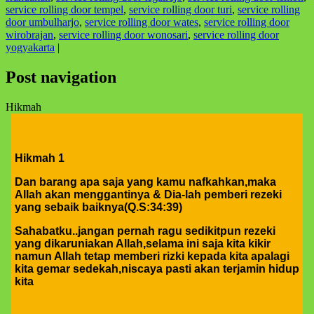
service rolling door tempel
,
service rolling door turi
,
service rolling
door umbulharjo
,
service rolling door wates
,
service rolling door
wirobrajan
,
service rolling door wonosari
,
service rolling door
yogyakarta
|
Post navigation
Hikmah
Hikmah 1
Dan barang apa saja yang kamu nafkahkan,maka
Allah akan menggantinya & Dia-lah pemberi rezeki
yang sebaik baiknya(Q.S:34:39)
Sahabatku..jangan pernah ragu sedikitpun rezeki
yang dikaruniakan Allah,selama ini saja kita kikir
namun Allah tetap memberi rizki kepada kita apalagi
kita gemar sedekah,niscaya pasti akan terjamin hidup
kita