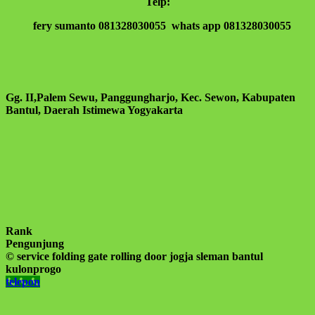
Telp:
fery sumanto 081328030055 whats app 081328030055
Gg. II,Palem Sewu, Panggungharjo, Kec. Sewon, Kabupaten
Bantul, Daerah Istimewa Yogyakarta
Rank
Pengunjung
© service folding gate rolling door jogja sleman bantul
kulonprogo
telepon