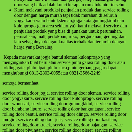
door yang baik adalah kunci kerapian rumah/kantor tersebut.
Kami melayani produksi penjualan produk dan service rolling
door dengan harga murah tapi tidak murahan di seluruh
yogyakarta yaitu bantul,sleman,jogja kota gunungkidul dan
kulonprogo (dan area sekitarnya), kami melayani service dan
penjualan produk yang bisa di gunakan untuk perumahan,
perusahaan, mall, pertokoan, ruko, pergudanan, gedung dan
lain sebagainya dengan kualitas terbaik dan terjamin dengan
harga yang Bersaing.
Kepada masyarakat jogja bantul sleman kulonprogo yang
menginginkan buat baru atau service pintu garasi rolling door atau
folding gate, pintu lipat ,pintu kaca,pintu gerbang,pagar dapat
menghubungi 0813-2803-0055atau 0821-3566-2249
semoga bermanfaat
service rolling door jogja, service rolling door sleman, service rolling
door yogyakarta, service rolling door kulonprogo, service rolling
door wonosari, service rolling door gunungkidul, service rolling
door bambang lipuro, service rolling door banguntapan, service
rolling door bantul, service rolling door dlingo, service rolling door
imogiri, service rolling door jetis, service rolling door kasihan,
service rolling door kretek, service rolling door pajangan, service
rolling door piyungan, service rolling door pleret, service rolling