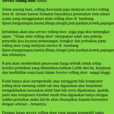
Service rolling
door
bantul
Selain pasang baru, rolling door,kami juga melayani service rolling
door di sleman karena Semakin banyaknya perumahan serta lokasi
usaha yang menggunakan pintu rolling door di bambang
lipuro,banguntapan,bantul,dlingo,imogiri,jetis,kasihan,kretek,pajan
kebutuhan akan jasa service rolling door jogja juga ikut meningkat
tajam. “Abata store rolling door‘ merupakan salah satu pekerja
penyedia jasa layanan pemasangan, bongkar dan perbaikan pintu
rolling door yang melayani service di bambang
lipuro,banguntapan,bantul,dlingo,imogiri,jetis,kasihan,kretek,pajan
dan sekitarnya.
Kami akan memberikan penawaran harga terbaik untuk setiap
kondisi perbaikan yang dibutuhkan.bahkan Lebih dari itu, kejujuran
dan kredibilitas team kami dalam Service rolling door sangat tinggi.
Kami hanya akan memperbaiki atau mengganti bila komponen
rolling door memang sudah tak bisa digunakan atau berpotensi
mengakibatkan kerusakan lebih fatal bila terus dipaksakan, apabila
parts atau komponen tersebut masih bisa digunakan hanya dengan
sedikit perbaikan maka hal itu akan disampikan kepada konsumen
dengan sebenar – benarnya.
Dengan harga service rolling door yang sangat kompetitif maka