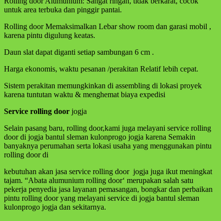
Rolling door Alumunium: Sangat ringan, tidak berkarat, cocok
untuk area terbuka dan pinggir pantai.
Rolling door Memaksimalkan Lebar show room dan garasi mobil ,
karena pintu digulung keatas.
Daun slat dapat diganti setiap sambungan 6 cm .
Harga ekonomis, waktu pesanan /perakitan Relatif lebih cepat.
Sistem perakitan memungkinkan di assembling di lokasi proyek
karena tuntutan waktu & menghemat biaya expedisi
Service rolling
door
jogja
Selain pasang baru, rolling door,kami juga melayani service rolling
door di jogja bantul sleman kulonprogo jogja karena Semakin
banyaknya perumahan serta lokasi usaha yang menggunakan pintu
rolling door di
kebutuhan akan jasa service rolling door jogja juga ikut meningkat
tajam. “Abata alumunium rolling door‘ merupakan salah satu
pekerja penyedia jasa layanan pemasangan, bongkar dan perbaikan
pintu rolling door yang melayani service di jogja bantul sleman
kulonprogo jogja dan sekitarnya.