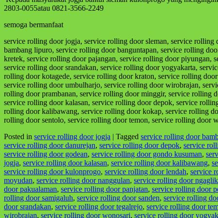
2803-0055atau 0821-3566-2249
semoga bermanfaat
service rolling door jogja, service rolling door sleman, service rollin
bambang lipuro, service rolling door banguntapan, service rolling door b
kretek, service rolling door pajangan, service rolling door piyungan, s
service rolling door srandakan, service rolling door yogyakarta, serv
rolling door kotagede, service rolling door kraton, service rolling doo
service rolling door umbulharjo, service rolling door wirobrajan, servi
rolling door prambanan, service rolling door minggir, service rolling 
service rolling door kalasan, service rolling door depok, service rolli
rolling door kalibawang, service rolling door kokap, service rolling do
rolling door sentolo, service rolling door temon, service rolling door 
Posted in
service rolling door jogja
|
Tagged
service rolling door bam
service rolling door danurejan
,
service rolling door depok
,
service rol
service rolling door godean
,
service rolling door gondo kusuman
,
ser
jogja
,
service rolling door kalasan
,
service rolling door kalibawang
,
se
service rolling door kulonprogo
,
service rolling door lendah
,
service r
moyudan
,
service rolling door nanggulan
,
service rolling door ngaglik
door pakualaman
,
service rolling door panjatan
,
service rolling door 
rolling door samigaluh
,
service rolling door sanden
,
service rolling d
door srandakan
,
service rolling door tegalrejo
,
service rolling door te
wirobrajan
,
service rolling door wonosari
,
service rolling door yogyak