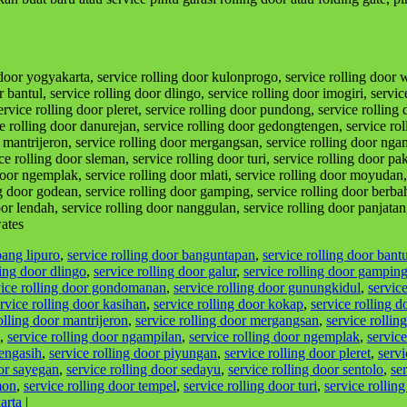
g door yogyakarta, service rolling door kulonprogo, service rolling door 
antul, service rolling door dlingo, service rolling door imogiri, service 
ervice rolling door pleret, service rolling door pundong, service rolling
ice rolling door danurejan, service rolling door gedongtengen, service 
r mantrijeron, service rolling door mergangsan, service rolling door nga
ce rolling door sleman, service rolling door turi, service rolling door pa
door ngemplak, service rolling door mlati, service rolling door moyudan,
ng door godean, service rolling door gamping, service rolling door berbah,
or lendah, service rolling door nanggulan, service rolling door panjatan
wates
bang lipuro
,
service rolling door banguntapan
,
service rolling door bantu
ling door dlingo
,
service rolling door galur
,
service rolling door gampin
vice rolling door gondomanan
,
service rolling door gunungkidul
,
service
rvice rolling door kasihan
,
service rolling door kokap
,
service rolling 
olling door mantrijeron
,
service rolling door mergangsan
,
service rollin
,
service rolling door ngampilan
,
service rolling door ngemplak
,
servic
pengasih
,
service rolling door piyungan
,
service rolling door pleret
,
serv
oor sayegan
,
service rolling door sedayu
,
service rolling door sentolo
,
se
mon
,
service rolling door tempel
,
service rolling door turi
,
service rollin
arta
|