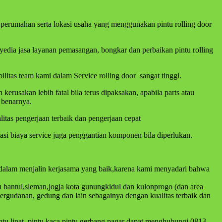
a perumahan serta lokasi usaha yang menggunakan pintu rolling door
nyedia jasa layanan pemasangan, bongkar dan perbaikan pintu rolling
litas team kami dalam Service rolling door sangat tinggi.
usakan lebih fatal bila terus dipaksakan, apabila parts atau
 benarnya.
itas pengerjaan terbaik dan pengerjaan cepat
si biaya service juga penggantian komponen bila diperlukan.
i dalam menjalin kerjasama yang baik,karena kami menyadari bahwa
u bantul,sleman,jogja kota gunungkidul dan kulonprogo (dan area
pergudanan, gedung dan lain sebagainya dengan kualitas terbaik dan
ntu lipat ,pintu kaca,pintu gerbang,pagar dapat menghubungi 0813-