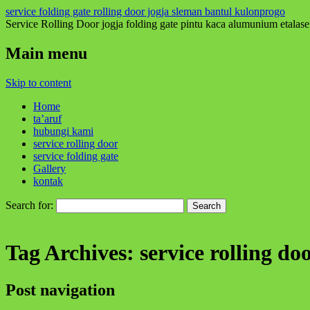
service folding gate rolling door jogja sleman bantul kulonprogo
Service Rolling Door jogja folding gate pintu kaca alumunium etalase
Main menu
Skip to content
Home
ta’aruf
hubungi kami
service rolling door
service folding gate
Gallery
kontak
Search for:
Tag Archives:
service rolling do
Post navigation