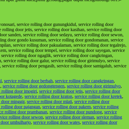
wonosari, service rolling door gunungkidul, service rolling door
rolling door jetis, service rolling door kasihan, service rolling door
 door sanden, service rolling door sedayu, service rolling door sewon,
rolling door gondo kusuman, service rolling door gondomanan, service
mpilan, service rolling door pakualaman, service rolling door tegalrejo,
kem, service rolling door tempel, service rolling door sayegan, service
 service rolling door ngaglik, service rolling door cangkringan,
 service rolling door galur, service rolling door girimulyo, service
, service rolling door pengasih, service rolling door samigaluh, service
l
,
service rolling door berbah
,
service rolling door cangkringan
,
g
,
service rolling door gedongtengen
,
service rolling door girimulyo
,
 rolling door imogiri
,
service rolling door jetis
,
service rolling door
door kotagede
,
service rolling door kraton
,
service rolling door kretek
,
g door minggir
,
service rolling door mlati
,
service rolling door
e rolling door pajangan
,
service rolling door pakem
,
service rolling
ice rolling door prambanan
,
service rolling door pundong
,
service
rvice rolling door sewon
,
service rolling door sleman
,
service rolling
g door umbulharjo
,
service rolling door wates
,
service rolling door