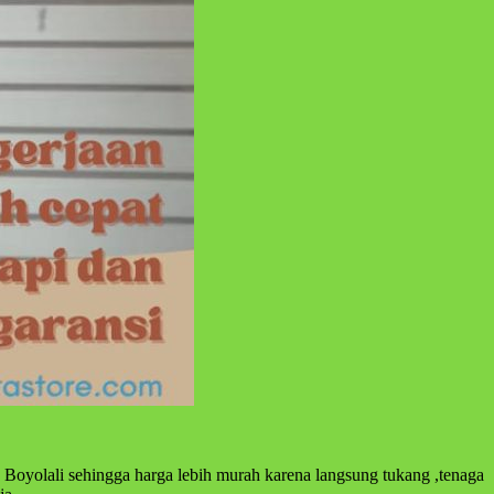
Boyolali sehingga harga lebih murah karena langsung tukang ,tenaga