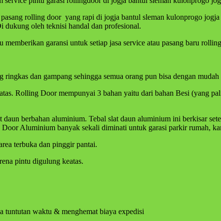
ervice pintu garasi rollingdoor di jogja bantul sleman kulonprogo jog
asang rolling door yang rapi di jogja bantul sleman kulonprogo jogja 
dukung oleh teknisi handal dan profesional.
u memberikan garansi untuk setiap jasa service atau pasang baru rolli
ng ringkas dan gampang sehingga semua orang pun bisa dengan mudah 
e atas. Rolling Door mempunyai 3 bahan yaitu dari bahan Besi (yang p
lat daun berbahan aluminium. Tebal slat daun aluminium ini berkisar
Door Aluminium banyak sekali diminati untuk garasi parkir rumah, kan
rea terbuka dan pinggir pantai.
ena pintu digulung keatas.
na tuntutan waktu & menghemat biaya expedisi