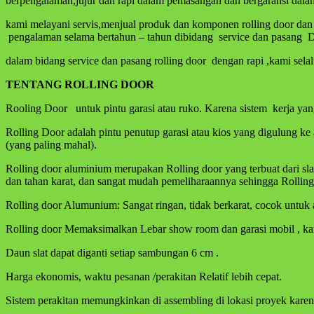
berpengalaman,jujur dan rapi dalam pemasangan dan bergaransi dalam s
kami melayani servis,menjual produk dan komponen rolling door dan p
pengalaman selama bertahun – tahun dibidang service dan pasang Di 
dalam bidang service dan pasang rolling door dengan rapi ,kami selal
TENTANG ROLLING
DOOR
Rooling Door untuk pintu garasi atau ruko. Karena sistem kerja ya
Rolling Door adalah pintu penutup garasi atau kios yang digulung k
(yang paling mahal).
Rolling door aluminium merupakan Rolling door yang terbuat dari s
dan tahan karat, dan sangat mudah pemeliharaannya sehingga Rolling 
Rolling door Alumunium: Sangat ringan, tidak berkarat, cocok untuk a
Rolling door Memaksimalkan Lebar show room dan garasi mobil , kar
Daun slat dapat diganti setiap sambungan 6 cm .
Harga ekonomis, waktu pesanan /perakitan Relatif lebih cepat.
Sistem perakitan memungkinkan di assembling di lokasi proyek kare