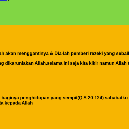
h akan menggantinya & Dia-lah pemberi rezeki yang sebaik
 dikaruniakan Allah,selama ini saja kita kikir namun Allah 
a baginya penghidupan yang sempit(Q.S.20:124) sahabatku.
ta kepada Allah