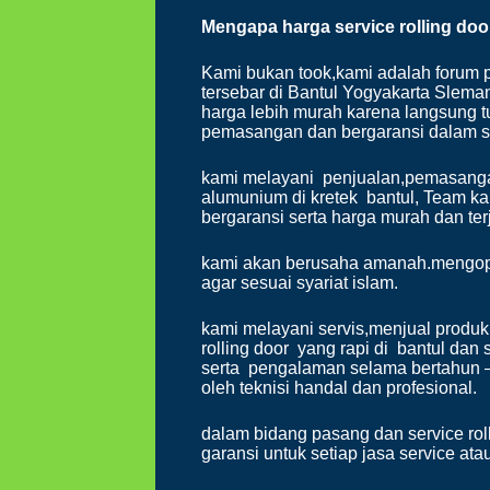
Mengapa harga
service rolling do
Kami bukan took,kami adalah forum p
tersebar di Bantul Yogyakarta Slem
harga lebih murah karena langsung t
pemasangan dan bergaransi dalam ser
kami melayani penjualan,pemasangan 
alumunium di kretek bantul, Team k
bergaransi serta harga murah dan te
kami akan berusaha amanah.mengopt
agar sesuai syariat islam.
kami melayani servis,menjual produ
rolling door yang rapi di bantul dan
serta pengalaman selama bertahun 
oleh teknisi handal dan profesional.
dalam bidang pasang dan service rol
garansi untuk setiap jasa service at