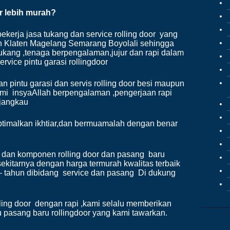
jika
or
lebih mu
rah?
berb
dan 
ekerja jasa tukang dan service rolling door yang
maka
an Klaten Magelang Semarang Boyolali sehingga
untu
ukang ,tenaga berpengalaman,jujur dan rapi dalam
tiad
vice pintu garasi rollingdoor
jang
atau
perb
pintu garasi dan servis rolling door besi maupun
kepad
ami insyaAllah berpengalaman ,pengerjaan rapi
rjangkau
hikm
imalkan ikhtiar,dan bermuamalah dengan benar
Apab
shol
k dan komponen rolling door dan pasang baru
dimu
 sekitarnya dengan harga termurah kwalitas terbaik
Alla
– tahun dibidang service dan pasang Di dukung
bany
(Q.S
ling door dengan rapi ,kami selalu memberikan
Saha
au pasang baru rollingdoor yang kami tawarkan.
hany
ilmu