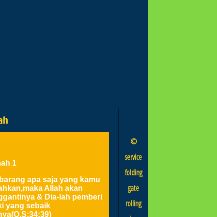
ah
©
service
ah 1
folding
barang apa saja yang kamu
gate
ahkan,maka Allah akan
gantinya & Dia-lah pemberi
rolling
ki yang sebaik
nya(Q.S:34:39)