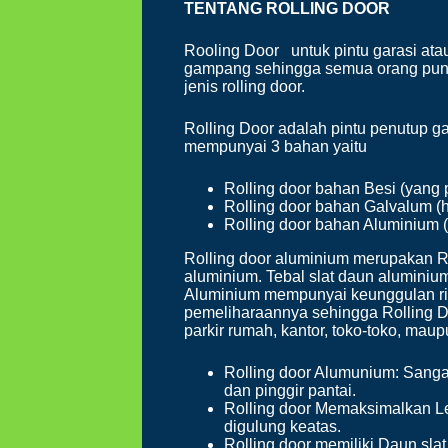
TENTANG ROLLING
DOOR
Rooling Door untuk pintu garasi ata
gampang sehingga semua orang pun
jenis rolling door.
Rolling Door adalah pintu penutup ga
mempunyai 3 bahan yaitu
Rolling door bahan Besi (yang 
Rolling door bahan Galvalum (
Rolling door bahan Aluminium (
Rolling door aluminium merupakan Ro
aluminium. Tebal slat daun aluminiu
Aluminium mempunyai keunggulan rin
pemeliharaannya sehingga Rolling Do
parkir rumah, kantor, toko-toko, maup
Rolling door Alumunium: Sangat 
dan pinggir pantai.
Rolling door Memaksimalkan Le
digulung keatas.
Rolling door memiliki Daun sla