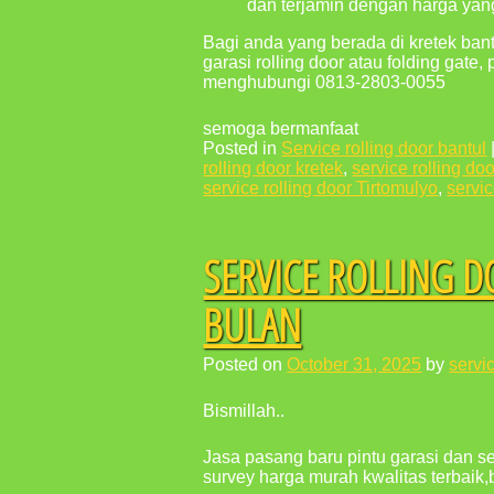
dan terjamin dengan harga yan
Bagi anda yang berada di kretek bant
garasi rolling door atau folding gate,
menghubungi 0813-2803-0055
semoga bermanfaat
Posted in
Service rolling door bantul
rolling door kretek
,
service rolling doo
service rolling door Tirtomulyo
,
servic
SERVICE ROLLING D
BULAN
Posted on
October 31, 2025
by
servic
Bismillah..
Jasa pasang baru pintu garasi dan ser
survey harga murah kwalitas terbaik