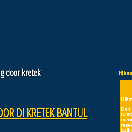
ing door kretek
Hikm
Hikm
OOR DI KRETEK BANTUL
Dan 
nafk
meng
reze
baik