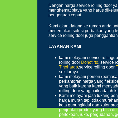
Dengan harga service rolling door y
menghemat biaya yang harus dikeluar
pengerjaan cepat
Kami akan datang ke rumah anda untu
menemukan solusi perbaikan yang te
service rolling door juga penggantia
LAYANAN KAMI
kami melayani service rollingdoo
rolling door
Donotirto
, service r
Tirtohargo
,service rolling door
T
sekitarnya
kami melayani person (pemasan
perkantoran.harga yang fleksi
yang baik,karena kami menya
rolling door yang baik adalah k
Kami melayani jasa tukang penj
harga murah tapi tidak murahan 
kota gunungkidul dan kulonprog
penjualan produk yang bisa di
pertokoan, ruko, pergudanan, g