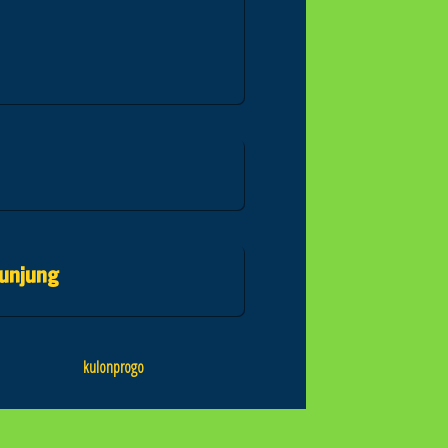
unjung
kulonprogo