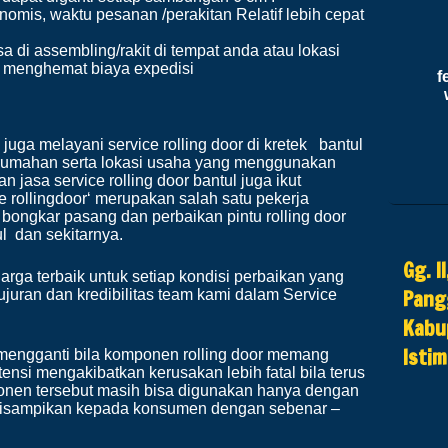
omis, waktu pesanan /perakitan Relatif lebih cepat
sa di assembling/rakit di tempat anda atau lokasi
& menghemat biaya expedisi
fe
 juga melayani service rolling door di kretek bantul
rumahan serta lokasi usaha yang menggunakan
n jasa service rolling door bantul juga ikut
re rollingdoor‘ merupakan salah satu pekerja
ongkar pasang dan perbaikan pintu rolling door
ul dan sekitarnya.
Gg. I
ga terbaik untuk setiap kondisi perbaikan yang
Pang
jujuran dan kredibilitas team kami dalam Service
Kabu
Isti
mengganti bila komponen rolling door memang
ensi mengakibatkan kerusakan lebih fatal bila terus
ponen tersebut masih bisa digunakan hanya dengan
n disampikan kepada konsumen dengan sebenar –