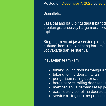
Posted on
December 7, 2025
by
serv
Bismillah..
Jasa pasang baru pintu garasi panggil
3 bulan gratis survey harga murah k
rapi
Bingung mencari jasa service pintu ga
hubungi kami untuk pasang baru rollin
yogyakarta dan sekitarnya.
insyaAllah team kami :
tukang rolling door berpengal
tukang rolling door amanah
pengerjaan rolling door rapi
harga service rolling door sesu
memberi solusi terbaik setiap p
garansi service rolling door se
service rolling door respon cep