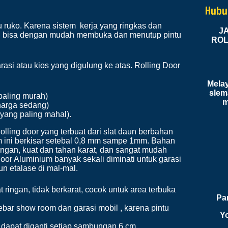
iman 
Hubu
semu
u ruko. Karena sistem kerja yang ringkas dan
J
 bisa dengan mudah membuka dan menutup pintu
ROL
rasi atau kios yang digulung ke atas. Rolling Door
Melay
slem
paling murah)
m
harga sedang)
yang paling mahal).
lling door yang terbuat dari slat daun berbahan
m ini berkisar setebal 0,8 mm sampe 1mm. Bahan
gan, kuat dan tahan karat, dan sangat mudah
or Aluminium banyak sekali diminati untuk garasi
un etalase di mal-mal.
ringan, tidak berkarat, cocok untuk area terbuka
Pa
bar show room dan garasi mobil , karena pintu
Y
t dapat diganti setiap sambungan 6 cm .