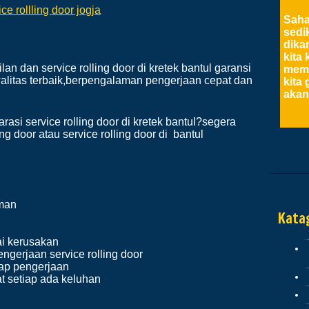
ice rollling door jogja
Saha
sedi
dika
kita 
an dan service rolling door di kretek bantul garansi
memb
walitas terbaik,berpengalaman pengerjaan cepat dan
kita
akan
rasi service rolling door di kretek bantul?segera
g door atau service rolling door di bantul
Hikm
Dan 
peri
peng
semp
aman
saha
Katag
meny
diri
ai kerusakan
dosa
engerjaan service rolling door
tiap pengerjaan
at setiap ada keluhan
Hikm