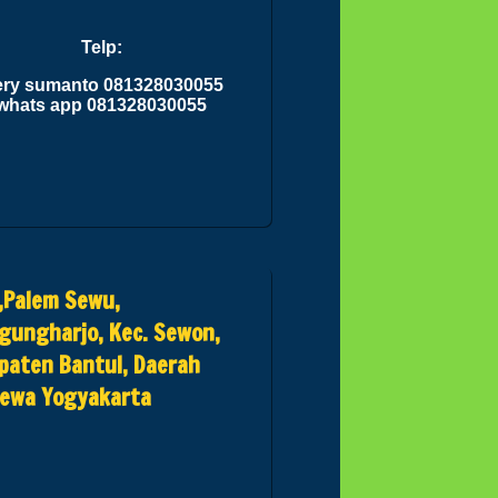
Telp:
ry sumanto 081328030055
whats app 081328030055
I,Palem Sewu,
gungharjo, Kec. Sewon,
paten Bantul, Daerah
mewa Yogyakarta