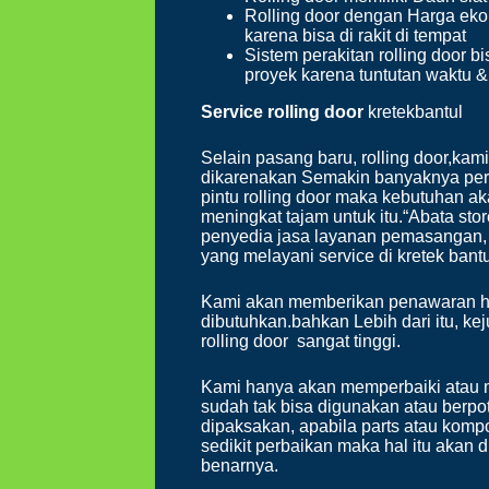
Rolling door dengan Harga ekon
karena bisa di rakit di tempat
Sistem perakitan rolling door bi
proyek karena tuntutan waktu 
Service rolling
door
kretekbantul
Selain pasang baru, rolling door,kami
dikarenakan Semakin banyaknya pe
pintu rolling door maka kebutuhan aka
meningkat tajam untuk itu.“Abata sto
penyedia jasa layanan pemasangan, b
yang melayani service di kretek bant
Kami akan memberikan penawaran har
dibutuhkan.bahkan Lebih dari itu, ke
rolling door sangat tinggi.
Kami hanya akan memperbaiki atau 
sudah tak bisa digunakan atau berpot
dipaksakan, apabila parts atau kom
sedikit perbaikan maka hal itu aka
benarnya.