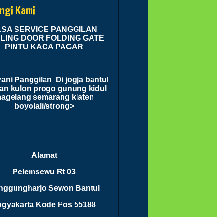
dan lain-lain. Insyaallah
ngi Kami
a jadi ibadah
ASA SERVICE PANGGILAN
LING DOOR FOLDING GATE
PINTU KACA PAGAR
ani Panggilan Di jogja bantul
an kulon progo gunung kidul
agelang semarang klaten
boyolali/strong>
Alamat
Pelemsewu Rt 03
nggungharjo Sewon Bantul
ogyakarta Kode Pos 55188