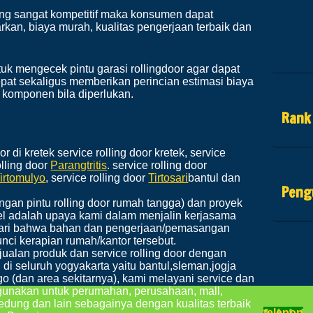
ang sangat kompetitif maka konsumen dapat
kan, biaya murah, kualitas pengerjaan terbaik dan
k mengecek pintu garasi rollingdoor agar dapat
pat sekaligus memberikan perincian estimasi biaya
n komponen bila diperlukan.
Rank
r di kretek service rolling door kretek, service
olling door
Parangtritis
. service rolling door
irtomulyo
, service rolling door
Tirtosari
bantul dan
Peng
gan pintu rolling door rumah tangga) dan proyek
bel adalah upaya kami dalam menjalin kerjasama
dari bahwa bahan dan pengerjaan/pemasangan
unci kerapian rumah/kantor tersebut.
ualan produk dan service rolling door dengan
di seluruh yogyakarta yaitu bantul,sleman,jogja
o (dan area sekitarnya), kami melayani service dan
 gunakan untuk perumahan, perusahaan, mall,
edung dan lain sebagainya dengan kualitas terbaik
telepon