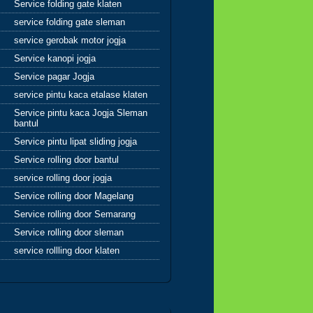
Service folding gate klaten
 engkau berbuat baik,berarti
service folding gate sleman
uat baik untuk dirimu sendiri
jika engkau berbuat buruk
service gerobak motor jogja
 perbuatan burukmu itu
Service kanopi jogja
k dirimu sendiri(Q.S.17:7)
a yang tertukar atau meleset
Service pagar Jogja
an pernah salahkan keadaan
service pintu kaca etalase klaten
 orang lain karena semua
uatan kita pasti kembali
Service pintu kaca Jogja Sleman
bantul
a diri kita sendiri
Service pintu lipat sliding jogja
ah 4
Service rolling door bantul
service rolling door jogja
Service rolling door Magelang
ila telah ditunaikan
at,maka bertebaranlah kamu
Service rolling door Semarang
ka bumi dan carilah karunia
Service rolling door sleman
h dan ingatlah allah banyak-
ak agar kamu beruntung
service rollling door klaten
.62:10)
batku..karunia Allah tak
a berbentuk uang,bisa
,hikmah,kesehatan,silaturahmi,kekuatan